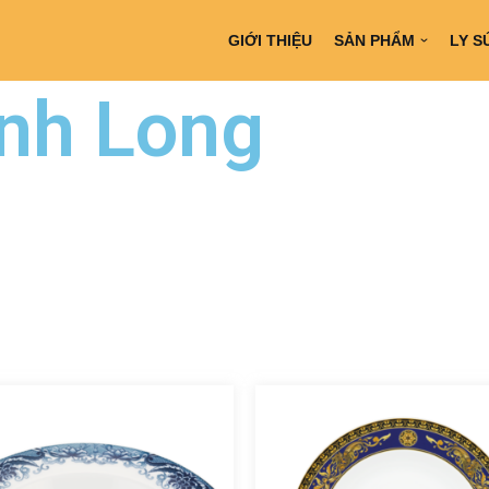
GIỚI THIỆU
SẢN PHẨM
LY S
nh Long