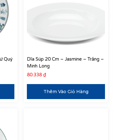
Tứ Quý
Dĩa Súp 20 Cm – Jasmine – Trắng –
Minh Long
80.338
₫
Thêm Vào Giỏ Hàng