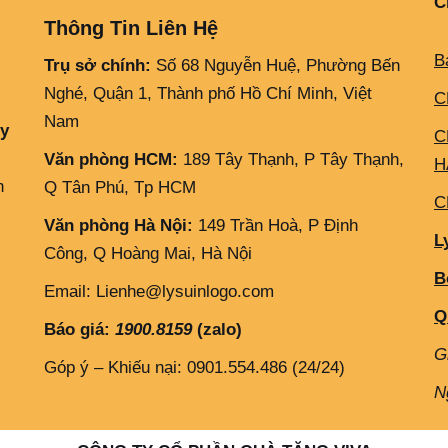
C
Thông Tin Liên Hệ
B
Trụ sở chính:
Số 68 Nguyễn Huệ, Phường Bến
Nghé, Quận 1, Thành phố Hồ Chí Minh, Việt
C
Nam
ly
C
Văn phòng HCM:
189 Tây Thạnh, P Tây Thạnh,
H
h
Q Tân Phú, Tp HCM
C
Văn phòng Hà Nội:
149 Trần Hoà, P Định
L
Công, Q Hoàng Mai, Hà Nội
B
Email: Lienhe@lysuinlogo.com
Q
Báo giá:
1900.8159
(zalo)
G
Góp ý – Khiếu nại: 0901.554.486 (24/24)
N