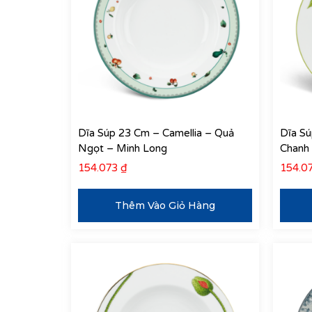
Dĩa Súp 23 Cm – Camellia – Quả
Dĩa Sú
Ngọt – Minh Long
Chanh
154.073
₫
154.0
Thêm Vào Giỏ Hàng