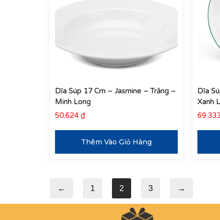
Dĩa Súp 17 Cm – Jasmine – Trắng –
Dĩa Sú
Minh Long
Xanh 
50.624
₫
69.33
Thêm Vào Giỏ Hàng
←
1
2
3
→