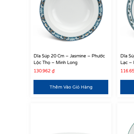
Dĩa Súp 20 Cm – Jasmine – Phước
Dĩa Sú
Lộc Thọ – Minh Long
Lạc –
130.962
₫
116.6
Thêm Vào Giỏ Hàng