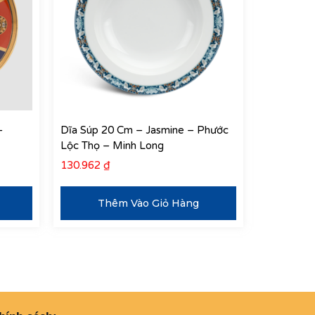
–
Dĩa Súp 20 Cm – Jasmine – Phước
Lộc Thọ – Minh Long
130.962
₫
Thêm Vào Giỏ Hàng