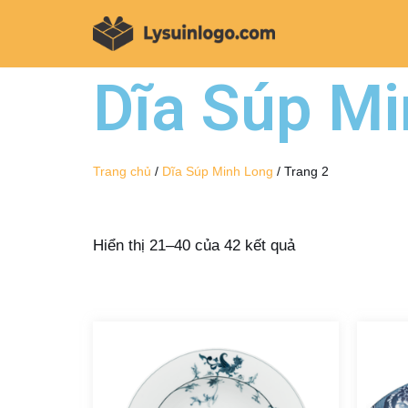
Chuyển
tới
Dĩa Súp Mi
nội
dung
Trang chủ
/
Dĩa Súp Minh Long
/ Trang 2
Hiển thị 21–40 của 42 kết quả