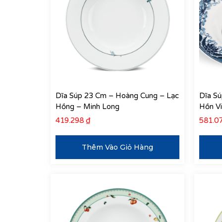
Dĩa Súp 23 Cm – Hoàng Cung – Lạc
Dĩa S
Hồng – Minh Long
Hồn Vi
419.298
₫
581.0
Thêm Vào Giỏ Hàng