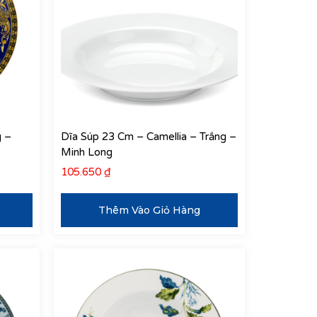
g –
Dĩa Súp 23 Cm – Camellia – Trắng –
Minh Long
105.650
₫
Thêm Vào Giỏ Hàng