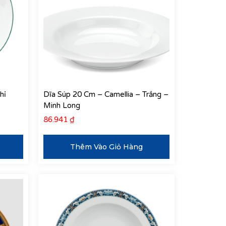
hỉ
Dĩa Súp 20 Cm – Camellia – Trắng –
Minh Long
86.941
₫
Thêm Vào Giỏ Hàng