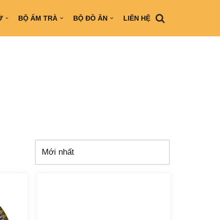
Ứ
BỘ ẤM TRÀ
BỘ ĐỒ ĂN
LIÊN HỆ