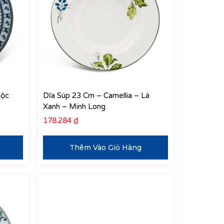
Lộc
Dĩa Súp 23 Cm – Camellia – Lá
Xanh – Minh Long
178.284
₫
Thêm Vào Giỏ Hàng