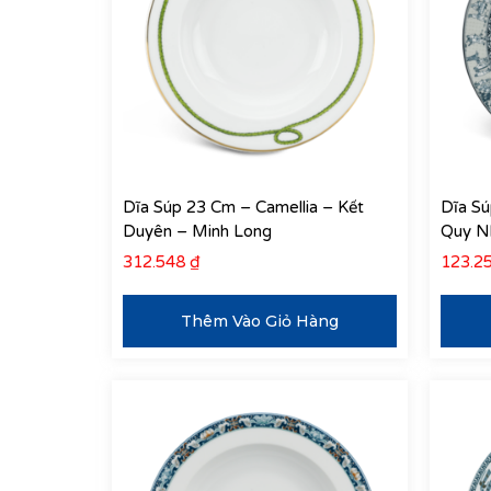
Dĩa Súp 23 Cm – Camellia – Kết
Dĩa Sú
Duyên – Minh Long
Quy N
312.548
₫
123.2
Thêm Vào Giỏ Hàng