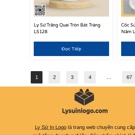
Ly Sứ Trắng Quai Tròn Bát Tràng
Cốc Sứ
LS128
Nắm 
Đọc Tiếp
1
2
3
4
…
67
Ly Sứ In Logo
là trang web chuyên cung cấp