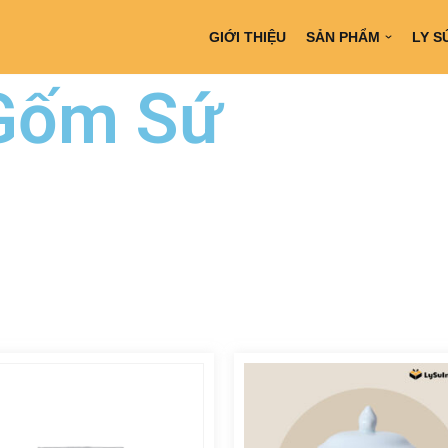
GIỚI THIỆU
SẢN PHẨM
LY S
Gốm Sứ