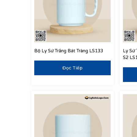
Bộ Ly Sứ Trắng Bát Tràng LS133
Ly Sứ 
S2 LS
Đọc Tiếp