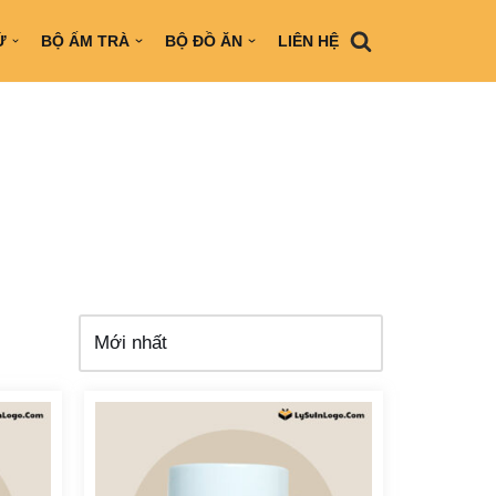
Ứ
BỘ ẤM TRÀ
BỘ ĐỒ ĂN
LIÊN HỆ