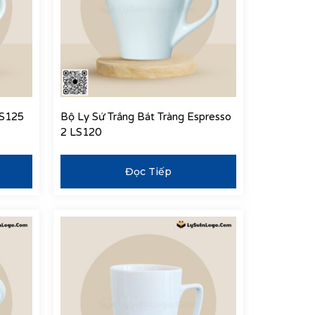
LS125
Bộ Ly Sứ Trắng Bát Tràng Espresso
2 LS120
Đọc Tiếp