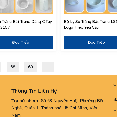
 Trắng Bát Tràng Dáng C Tay
Bộ Ly Sứ Trắng Bát Tràng LS
LS107
Logo Theo Yêu Cầu
Đọc Tiếp
Đọc Tiếp
68
69
→
C
Thông Tin Liên Hệ
B
Trụ sở chính:
Số 68 Nguyễn Huệ, Phường Bến
Nghé, Quận 1, Thành phố Hồ Chí Minh, Việt
C
Nam