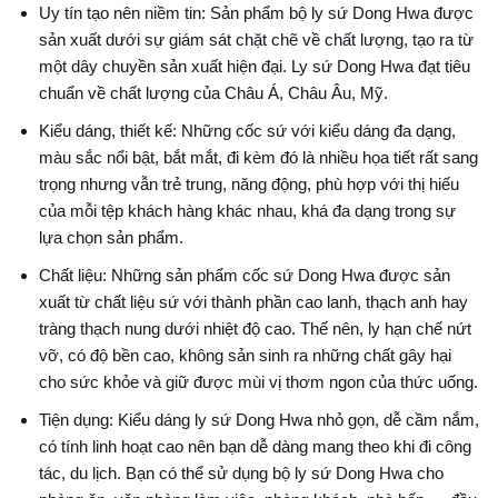
Uy tín tạo nên niềm tin: Sản phẩm bộ ly sứ Dong Hwa được
sản xuất dưới sự giám sát chặt chẽ về chất lượng, tạo ra từ
một dây chuyền sản xuất hiện đại. Ly sứ Dong Hwa đạt tiêu
chuẩn về chất lượng của Châu Á, Châu Âu, Mỹ.
Kiểu dáng, thiết kế: Những cốc sứ với kiểu dáng đa dạng,
màu sắc nổi bật, bắt mắt, đi kèm đó là nhiều họa tiết rất sang
trọng nhưng vẫn trẻ trung, năng động, phù hợp với thị hiếu
của mỗi tệp khách hàng khác nhau, khá đa dạng trong sự
lựa chọn sản phẩm.
Chất liệu: Những sản phẩm cốc sứ Dong Hwa được sản
xuất từ chất liệu sứ với thành phần cao lanh, thạch anh hay
tràng thạch nung dưới nhiệt độ cao. Thế nên, ly hạn chế nứt
vỡ, có độ bền cao, không sản sinh ra những chất gây hại
cho sức khỏe và giữ được mùi vị thơm ngon của thức uống.
Tiện dụng: Kiểu dáng ly sứ Dong Hwa nhỏ gọn, dễ cầm nắm,
có tính linh hoạt cao nên bạn dễ dàng mang theo khi đi công
tác, du lịch. Bạn có thể sử dụng bộ ly sứ Dong Hwa cho