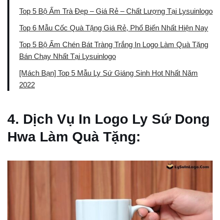
Top 5 Bộ Ấm Trà Đẹp – Giá Rẻ – Chất Lượng Tại Lysuinlogo
Top 6 Mẫu Cốc Quà Tặng Giá Rẻ, Phổ Biến Nhất Hiện Nay
Top 5 Bộ Ấm Chén Bát Tràng Trắng In Logo Làm Quà Tặng
Bán Chạy Nhất Tại Lysuinlogo
[Mách Bạn] Top 5 Mẫu Ly Sứ Giáng Sinh Hot Nhất Năm
2022
4. Dịch Vụ In Logo Ly Sứ Dong
Hwa Làm Quà Tặng: