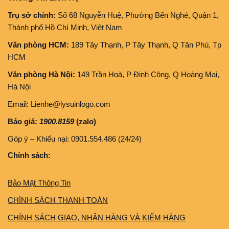
Trụ sở chính:
Số 68 Nguyễn Huệ, Phường Bến Nghé, Quận 1,
Thành phố Hồ Chí Minh, Việt Nam
Văn phòng HCM:
189 Tây Thạnh, P Tây Thạnh, Q Tân Phú, Tp
HCM
Văn phòng Hà Nội:
149 Trần Hoà, P Định Công, Q Hoàng Mai,
Hà Nội
Email: Lienhe@lysuinlogo.com
Báo giá:
1900.8159
(zalo)
Góp ý – Khiếu nại: 0901.554.486 (24/24)
Chính sách:
Bảo Mật Thông Tin
CHÍNH SÁCH THANH TOÁN
CHÍNH SÁCH GIAO, NHẬN HÀNG VÀ KIỂM HÀNG