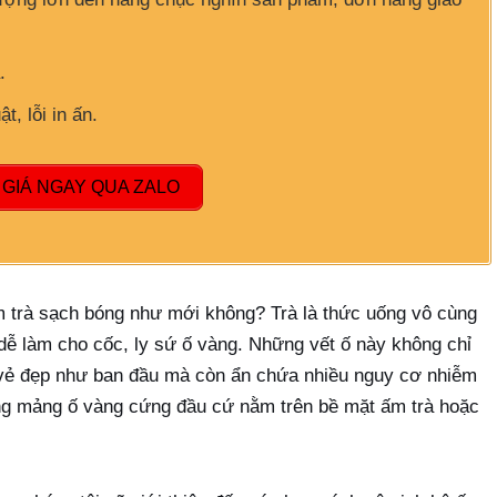
.
t, lỗi in ấn.
GIÁ NGAY QUA ZALO
m trà sạch bóng như mới không? Trà là thức uống vô cùng
 dễ làm cho cốc, ly sứ ố vàng. Những vết ố này không chỉ
 vẻ đẹp như ban đầu mà còn ẩn chứa nhiều nguy cơ nhiễm
ng mảng ố vàng cứng đầu cứ nằm trên bề mặt ấm trà hoặc