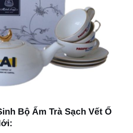
inh Bộ Ấm Trà Sạch Vết Ố
ới: