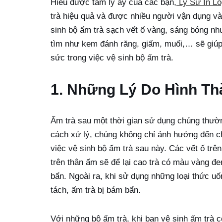
Hiểu được tâm lý ấy của các bạn,
Ly Sứ In L
trà hiệu quả và được nhiều người vận dụng và
sinh bộ ấm trà sạch vết ố vàng, sáng bóng n
tìm như kem đánh răng, giấm, muối,… sẽ giúp 
sức trong việc vệ sinh bộ ấm trà.
1. Những Lý Do Hình Th
Ấm trà sau một thời gian sử dụng chúng thườ
cách xử lý, chúng không chỉ ảnh hưởng đến c
việc vệ sinh bộ ấm trà sau này. Các vết ố trê
trên thân ấm sẽ để lại cao trà có màu vàng đe
bẩn. Ngoài ra, khi sử dụng những loại thức 
tách, ấm trà bị bám bẩn.
Với những bộ ấm trà, khi bạn vệ sinh ấm trà c