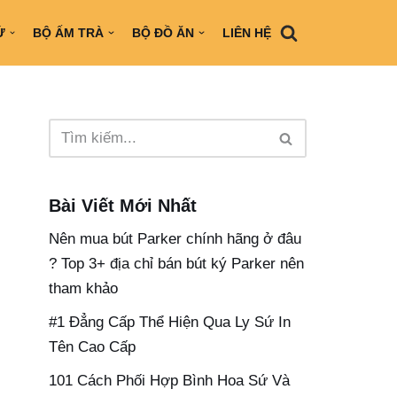
Ứ
BỘ ẤM TRÀ
BỘ ĐỒ ĂN
LIÊN HỆ
Bài Viết Mới Nhất
Nên mua bút Parker chính hãng ở đâu​
? Top 3+ địa chỉ bán bút ký Parker nên
tham khảo
#1 Đẳng Cấp Thể Hiện Qua Ly Sứ In
Tên Cao Cấp
101 Cách Phối Hợp Bình Hoa Sứ Và