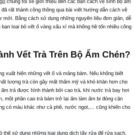
ogo
chúng tôi sẽ giới thiệu đến các bạn cách vệ sinh bộ ấm
 đã rất thành công thông qua bài viết hướng dẫn cách vệ
hư mới. Bằng cách sử dụng những nguyên liệu đơn giản, dễ
bạn loại bỏ vết ố vàng xấu xí mà không hề tốn nhiều công
ành Vết Trà Trên Bộ Ấm Chén?
ng xuất hiện những vết ố và mảng bám. Nếu không biết
hất lượng trà còn gây mất thẩm mỹ và khó khăn hơn cho
n ấm trà được hình thành bởi cao trà, khi nước trà bay hơi
n, một phần cao trà bám trở lại ấm làm ấm bị đóng cặn
uống có màu khác như cà phê, nước ngọt,… cũng khiến cho
ó thể sử dụng những loại dung dịch tẩy rửa để rửa sạch.