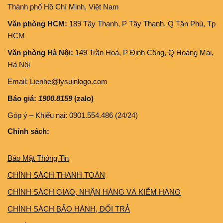
Thành phố Hồ Chí Minh, Việt Nam
Văn phòng HCM:
189 Tây Thạnh, P Tây Thạnh, Q Tân Phú, Tp
HCM
Văn phòng Hà Nội:
149 Trần Hoà, P Định Công, Q Hoàng Mai,
Hà Nội
Email: Lienhe@lysuinlogo.com
Báo giá:
1900.8159
(zalo)
Góp ý – Khiếu nại: 0901.554.486 (24/24)
Chính sách:
Bảo Mật Thông Tin
CHÍNH SÁCH THANH TOÁN
CHÍNH SÁCH GIAO, NHẬN HÀNG VÀ KIỂM HÀNG
CHÍNH SÁCH BẢO HÀNH, ĐỔI TRẢ