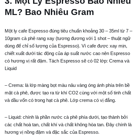
3. Một Ly Espresso Bao Nhiêu
ML? Bao Nhiêu Gram
Một ly cafe Espresso đúng tiêu chuẩn khoảng 30 – 35ml từ 7 –
10gram cà phê rang xay (tương đương với 1 shot – thuật ngữ
dùng để chỉ số lượng của Espresso). Vì cafe được xay mịn,
chiết xuất dưới tác động của áp suất nước cao nên Espresso
có hương vị rất đậm. Tách Espresso sẽ có 02 lớp: Crema và
Liquid
– Crema: là lớp màng bọt màu nâu vàng óng ánh phía trên bề
mặt cà phê, được tạo ra từ khí CO2 cùng với một số tinh chất
và dầu vốn có trong hạt cà phê. Lớp crema có vị đắng.
– Liquid: chính là phần nước cà phê phía dưới, tạo thành bởi
các chất hoà tan, chất khí và chất không hòa tan. Đây chính là
hương vị nồng đậm và đặc sắc của Espresso.