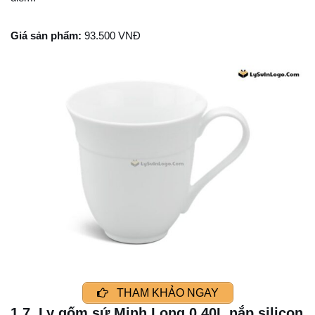
Giá sản phẩm:
93.500 VNĐ
THAM KHẢO NGAY
1.7. Ly gốm sứ Minh Long 0.40L nắp silicon