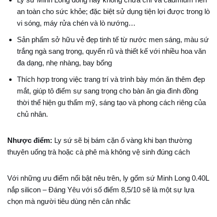
an toàn cho sức khỏe; đặc biệt sử dụng tiện lợi được trong lò
vi sóng, máy rửa chén và lò nướng…
Sản phẩm sở hữu vẻ đẹp tinh tế từ nước men sáng, màu sứ
trắng ngà sang trọng, quyến rũ và thiết kế với nhiều hoa văn
đa dạng, nhẹ nhàng, bay bổng
Thích hợp trong việc trang trí và trình bày món ăn thêm đẹp
mắt, giúp tô điểm sự sang trọng cho bàn ăn gia đình đồng
thời thể hiện gu thẩm mỹ, sáng tạo và phong cách riêng của
chủ nhân.
Nhược điểm:
Ly sứ sẽ bị bám cặn ố vàng khi bạn thường
thuyên uống trà hoặc cà phê mà không vệ sinh đúng cách
Với những
ưu điểm nổi bật nêu trên, ly gốm sứ Minh Long 0.40L
nắp silicon – Đáng Yêu với số điểm 8,5/10
sẽ là một sự lựa
chọn mà người tiêu dùng nên cân nhắc