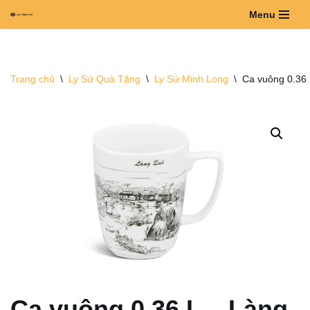
Menu
Chuyển
tới
nội
Trang chủ
\
Ly Sứ Quà Tặng
\
Ly Sứ Minh Long
\
Ca vuông 0.36 
dung
Ca vuông 0.36 L – Làng