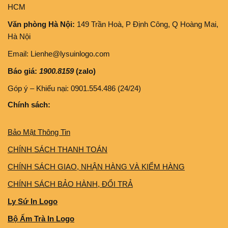
HCM
Văn phòng Hà Nội:
149 Trần Hoà, P Định Công, Q Hoàng Mai,
Hà Nội
Email: Lienhe@lysuinlogo.com
Báo giá:
1900.8159
(zalo)
Góp ý – Khiếu nại: 0901.554.486 (24/24)
Chính sách:
Bảo Mật Thông Tin
CHÍNH SÁCH THANH TOÁN
CHÍNH SÁCH GIAO, NHẬN HÀNG VÀ KIỂM HÀNG
CHÍNH SÁCH BẢO HÀNH, ĐỔI TRẢ
Ly Sứ In Logo
Bộ Ấm Trà In Logo