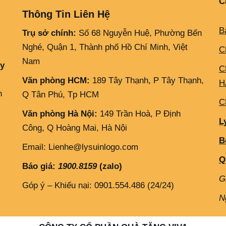
C
Thông Tin Liên Hệ
B
Trụ sở chính:
Số 68 Nguyễn Huệ, Phường Bến
Nghé, Quận 1, Thành phố Hồ Chí Minh, Việt
C
Nam
ly
C
Văn phòng HCM:
189 Tây Thạnh, P Tây Thạnh,
H
h
Q Tân Phú, Tp HCM
C
Văn phòng Hà Nội:
149 Trần Hoà, P Định
L
Công, Q Hoàng Mai, Hà Nội
B
Email: Lienhe@lysuinlogo.com
Q
Báo giá:
1900.8159
(zalo)
G
Góp ý – Khiếu nại: 0901.554.486 (24/24)
N