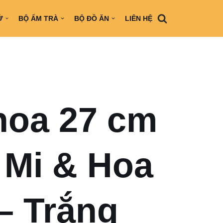
Ứ
BỘ ẤM TRÀ
BỘ ĐỒ ĂN
LIÊN HỆ
hoa 27 cm
 Mi & Hoa
– Trắng