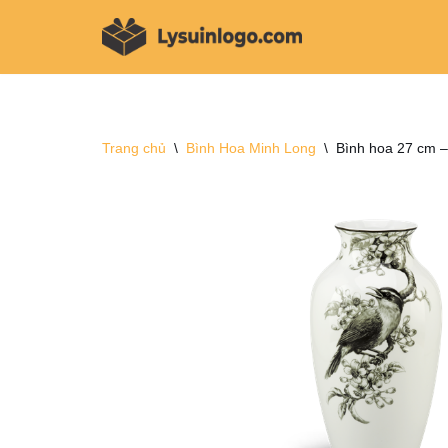
Chuyển
tới
nội
dung
Trang chủ
\
Bình Hoa Minh Long
\
Bình hoa 27 cm –