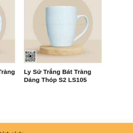
àng
Ly Sứ Trắng Bát Tràng
Cốc Sứ T
Dáng Thóp S2 LS105
Tràng LS