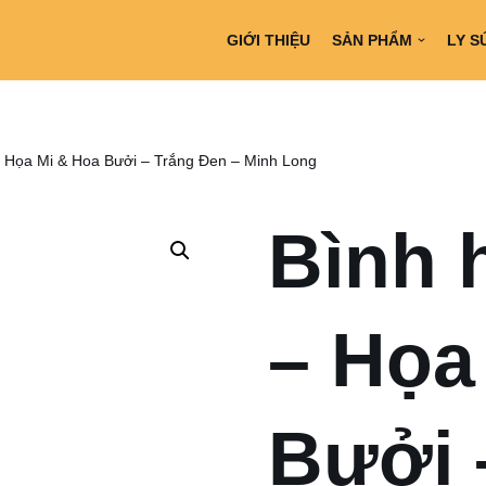
GIỚI THIỆU
SẢN PHẨM
LY S
 Họa Mi & Hoa Bưởi – Trắng Đen – Minh Long
Bình 
– Họa
Bưởi 