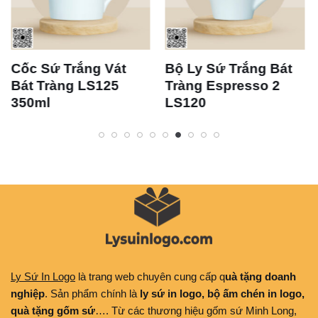
Sứ Trắng Vát
Bộ Ly Sứ Trắng Bát
Cốc S
Tràng LS125
Tràng Espresso 2
Trắng
ml
LS120
LS11
Ly Sứ In Logo
là trang web chuyên cung cấp q
uà tặng doanh
nghiệp
. Sản phẩm chính là
ly sứ in logo, bộ ấm chén in logo,
quà tặng gốm sứ
…. Từ các thương hiệu gốm sứ Minh Long,