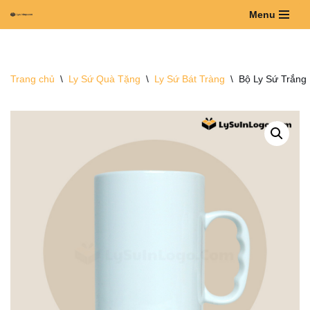
Menu
Chuyển
tới
nội
Trang chủ
\
Ly Sứ Quà Tặng
\
Ly Sứ Bát Tràng
\
Bộ Ly Sứ Trắng
dung