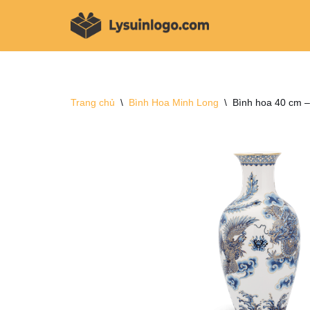
Chuyển
tới
nội
dung
Trang chủ
\
Bình Hoa Minh Long
\
Bình hoa 40 cm –