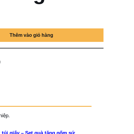
Thêm vào giỏ hàng
g
hiệp.
 túi giấy – Set quà tặng gốm sứ