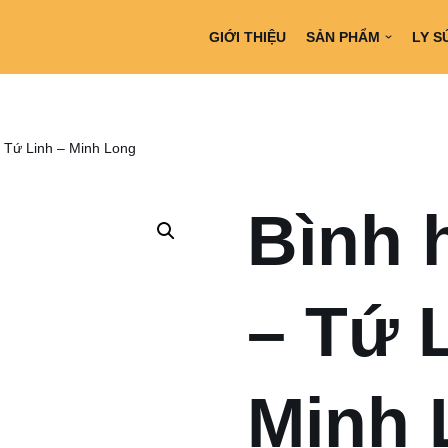
GIỚI THIỆU
SẢN PHẨM
LY S
 Tứ Linh – Minh Long
Bình 
– Tứ 
Minh 