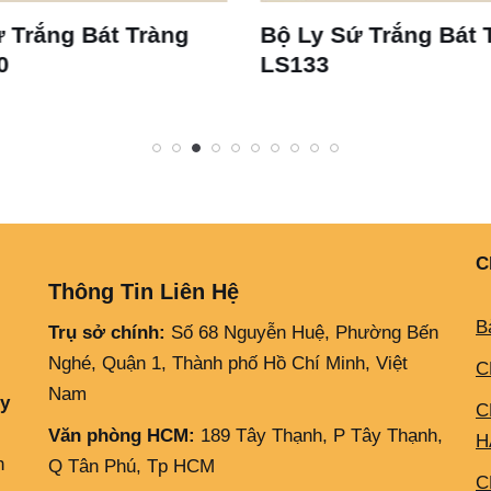
Bộ Ly Sứ Trắng Bát Tràng
Ly Sứ Trắng B
LS133
Dáng Thóp S2
C
Thông Tin Liên Hệ
B
Trụ sở chính:
Số 68 Nguyễn Huệ, Phường Bến
Nghé, Quận 1, Thành phố Hồ Chí Minh, Việt
C
Nam
ly
C
Văn phòng HCM:
189 Tây Thạnh, P Tây Thạnh,
H
h
Q Tân Phú, Tp HCM
C