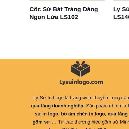
 Tràng Dáng
Ly Sứ Trắng Bát Tràng
S102
LS140
Ly Sứ In Logo
là trang web chuyên cung cấp
q
uà tặng doanh nghiệp
. Sản phẩm chính là
sứ in logo, bộ ấm chén in logo, quà tặng
gốm sứ
…. Từ các thương hiệu gốm sứ Min