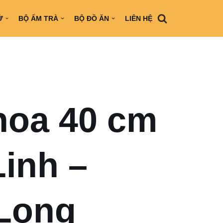
Ứ
BỘ ẤM TRÀ
BỘ ĐỒ ĂN
LIÊN HỆ
hoa 40 cm
Linh –
Long