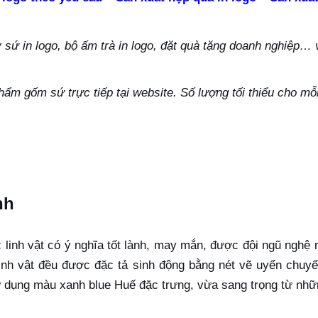
ứ in logo, bộ ấm trà in logo, đặt quà tặng doanh nghiệp… vu
hẩm gốm sứ trực tiếp tại website. Số lượng tối thiểu cho m
nh
c linh vật có ý nghĩa tốt lành, may mắn, được đội ngũ nghệ 
inh vật đều được đặc tả sinh động bằng nét vẽ uyển chuyển
dụng màu xanh blue Huế đặc trưng, vừa sang trọng từ những