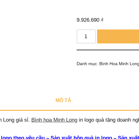
9.926.690
₫
Danh mục:
Bình Hoa Minh Lon
MÔ TẢ
 Long giá sỉ.
Bình hoa Minh Long
in logo quà tặng doanh ng
 logo theo yêu cầu – Sản xuất hộp quà in logo – Sản xuất