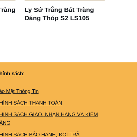
át Tràng
Cốc Sứ Trắng Vát Bát
 LS105
Tràng LS125 350ml
hính sách:
ảo Mật Thông Tin
HÍNH SÁCH THANH TOÁN
HÍNH SÁCH GIAO, NHẬN HÀNG VÀ KIỂM
ÀNG
HÍNH SÁCH BẢO HÀNH, ĐỔI TRẢ