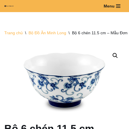
Menu
Chuyển
tới
nội
Trang chủ
\
Bộ Đồ Ăn Minh Long
\
Bộ 6 chén 11.5 cm – Mẫu Đơn
dung
Bộ 6 chén 11.5 cm –