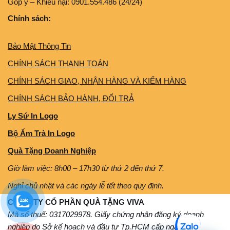
Góp ý – Khiếu nại: 0901.554.486 (24/24)
Chính sách:
Bảo Mật Thông Tin
CHÍNH SÁCH THANH TOÁN
CHÍNH SÁCH GIAO, NHẬN HÀNG VÀ KIỂM HÀNG
CHÍNH SÁCH BẢO HÀNH, ĐỔI TRẢ
Ly Sứ In Logo
Bộ Ấm Trà In Logo
Quà Tặng Doanh Nghiệp
Giờ làm việc: 8h00 – 17h30 từ thứ 2 đến thứ 7.
Nghỉ chủ nhật và các ngày lễ tết theo quy định.
CÔNG TY CỔ PHẦN QUÀ TẶNG VIVA
Mã số thuế: 0317029978. Giấy chứng nhận đăng ký doanh
nghiệp do Sở kế hoạch và đầu tư Tp.HCM cấp ngày