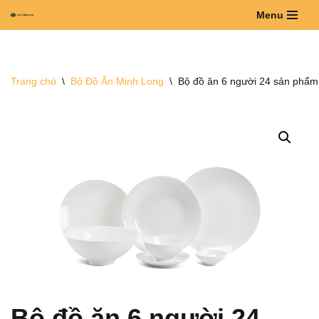
Menu
Chuyển
tới
nội
Trang chủ
\
Bộ Đồ Ăn Minh Long
\
Bộ đồ ăn 6 người 24 sản phẩm
dung
Bộ đồ ăn 6 người 24