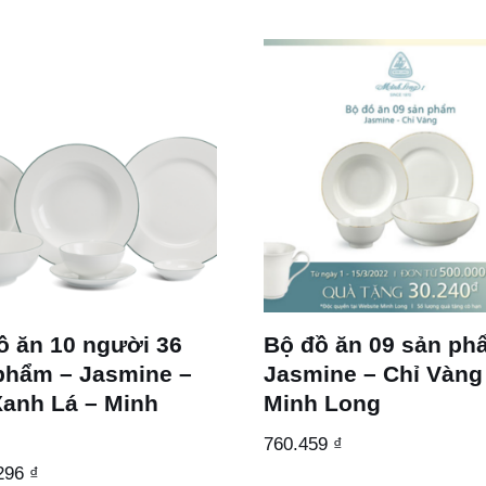
ồ ăn 10 người 36
Bộ đồ ăn 09 sản ph
phẩm – Jasmine –
Jasmine – Chỉ Vàng
Xanh Lá – Minh
Minh Long
g
760.459
₫
.296
₫