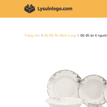
Chuyển
tới
nội
dung
Trang chủ
\
Bộ Đồ Ăn Minh Long
\
Bộ đồ ăn 6 người