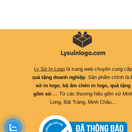
Ly Sứ In Logo
là trang web chuyên cung cấp
q
uà tặng doanh nghiệp
. Sản phẩm chính là
sứ in logo, bộ ấm chén in logo, quà tặng
gốm sứ
…. Từ các thương hiệu gốm sứ Min
Long, Bát Tràng, Minh Châu…