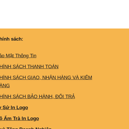
hính sách:
ảo Mật Thông Tin
HÍNH SÁCH THANH TOÁN
HÍNH SÁCH GIAO, NHẬN HÀNG VÀ KIỂM
ÀNG
HÍNH SÁCH BẢO HÀNH, ĐỔI TRẢ
y Sứ In Logo
ộ Ấm Trà In Logo