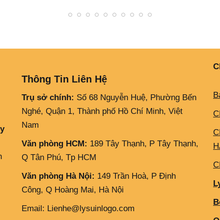
C
Thông Tin Liên Hệ
B
Trụ sở chính:
Số 68 Nguyễn Huệ, Phường Bến
Nghé, Quận 1, Thành phố Hồ Chí Minh, Việt
C
Nam
ly
C
Văn phòng HCM:
189 Tây Thạnh, P Tây Thạnh,
H
h
Q Tân Phú, Tp HCM
C
Văn phòng Hà Nội:
149 Trần Hoà, P Định
L
Công, Q Hoàng Mai, Hà Nội
B
Email: Lienhe@lysuinlogo.com