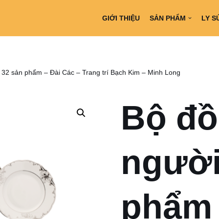
GIỚI THIỆU
SẢN PHẨM
LY S
 32 sản phẩm – Đài Các – Trang trí Bạch Kim – Minh Long
Bộ đồ
người
phẩm 