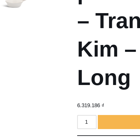
– Tran
Kim –
Long
6.319.186
₫