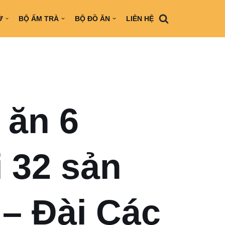
Ứ
BỘ ẤM TRÀ
BỘ ĐỒ ĂN
LIÊN HỆ
 ăn 6
 32 sản
– Đài Các