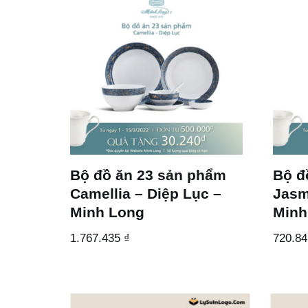
Bộ đồ ăn 23 sản phẩm
Bộ đ
Camellia – Diệp Lục –
Jasm
Minh Long
Minh
1.767.435
₫
720.8