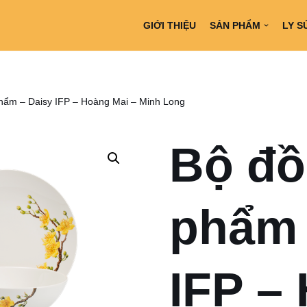
GIỚI THIỆU
SẢN PHẨM
LY S
hẩm – Daisy IFP – Hoàng Mai – Minh Long
Bộ đồ
phẩm 
IFP –