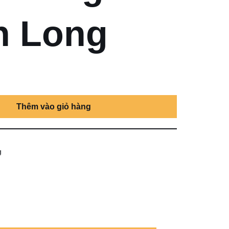
h Long
Thêm vào giỏ hàng
g