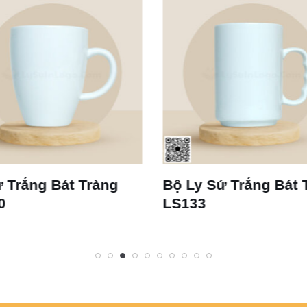
Bộ Ly Sứ Trắng Bát Tràng
Ly Sứ Trắng B
LS133
Dáng Thóp S2