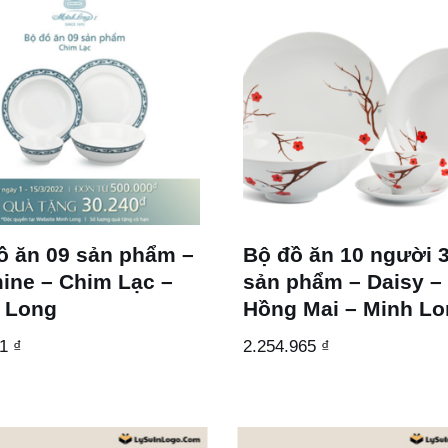
ồ ăn 09 sản phẩm –
Bộ đồ ăn 10 người 
ine – Chim Lạc –
sản phẩm – Daisy –
 Long
Hồng Mai – Minh L
41
₫
2.254.965
₫