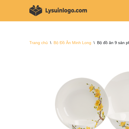
Chuyển
tới
nội
dung
Trang chủ
\
Bộ Đồ Ăn Minh Long
\
Bộ đồ ăn 9 sản p