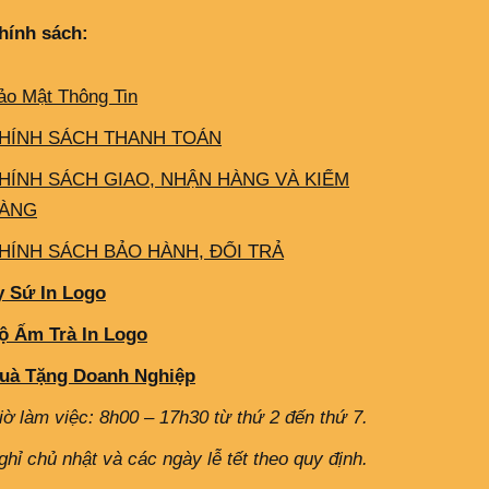
hính sách:
ảo Mật Thông Tin
HÍNH SÁCH THANH TOÁN
HÍNH SÁCH GIAO, NHẬN HÀNG VÀ KIỂM
ÀNG
HÍNH SÁCH BẢO HÀNH, ĐỔI TRẢ
y Sứ In Logo
ộ Ấm Trà In Logo
uà Tặng Doanh Nghiệp
iờ làm việc: 8h00 – 17h30 từ thứ 2 đến thứ 7.
ghỉ chủ nhật và các ngày lễ tết theo quy định.