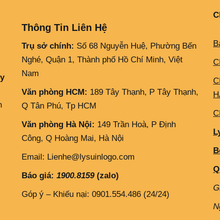
C
Thông Tin Liên Hệ
B
Trụ sở chính:
Số 68 Nguyễn Huệ, Phường Bến
Nghé, Quận 1, Thành phố Hồ Chí Minh, Việt
C
Nam
ly
C
Văn phòng HCM:
189 Tây Thạnh, P Tây Thạnh,
H
h
Q Tân Phú, Tp HCM
C
Văn phòng Hà Nội:
149 Trần Hoà, P Định
L
Công, Q Hoàng Mai, Hà Nội
B
Email: Lienhe@lysuinlogo.com
Q
Báo giá:
1900.8159
(zalo)
G
Góp ý – Khiếu nại: 0901.554.486 (24/24)
N