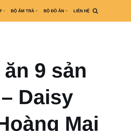
Ứ
BỘ ẤM TRÀ
BỘ ĐỒ ĂN
LIÊN HỆ
 ăn 9 sản
– Daisy
 Hoàng Mai