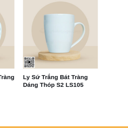
át Tràng
Cốc Sứ Trắng Vát Bát
 LS105
Tràng LS125 350ml