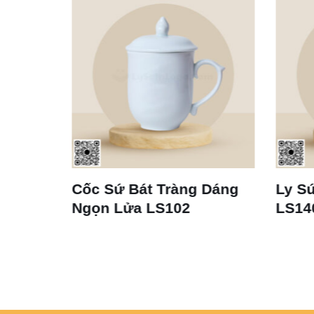
 Tràng Dáng
Ly Sứ Trắng Bát Tràng
S102
LS140