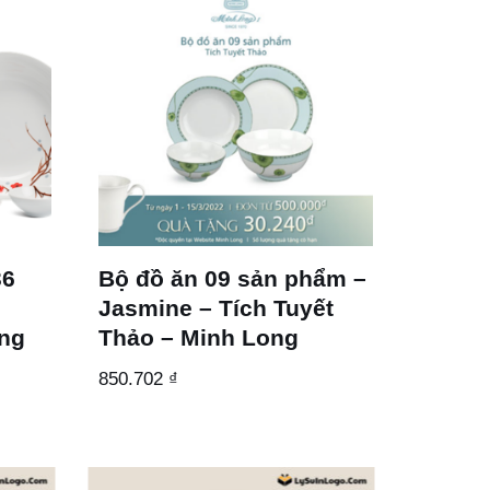
36
Bộ đồ ăn 09 sản phẩm –
Jasmine – Tích Tuyết
ong
Thảo – Minh Long
850.702
₫