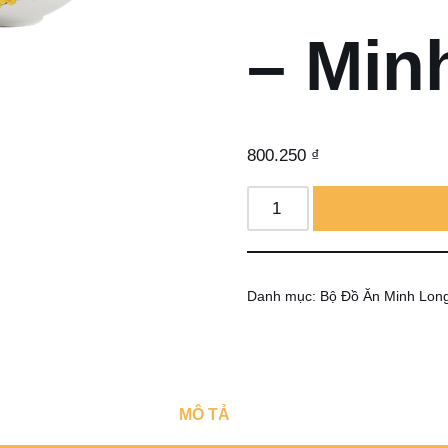
– Min
800.250
₫
Danh mục:
Bộ Đồ Ăn Minh Lon
MÔ TẢ