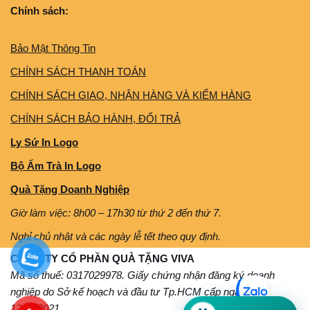
Chính sách:
Bảo Mật Thông Tin
CHÍNH SÁCH THANH TOÁN
CHÍNH SÁCH GIAO, NHẬN HÀNG VÀ KIỂM HÀNG
CHÍNH SÁCH BẢO HÀNH, ĐỔI TRẢ
Ly Sứ In Logo
Bộ Ấm Trà In Logo
Quà Tặng Doanh Nghiệp
Giờ làm việc: 8h00 – 17h30 từ thứ 2 đến thứ 7.
Nghỉ chủ nhật và các ngày lễ tết theo quy định.
CÔNG TY CỔ PHẦN QUÀ TẶNG VIVA
Mã số thuế: 0317029978. Giấy chứng nhận đăng ký doanh
nghiệp do Sở kế hoạch và đầu tư Tp.HCM cấp ngày
12/11/2021.