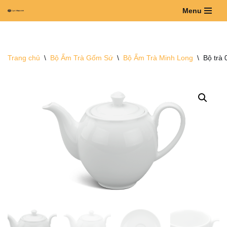
Menu
Chuyển
tới
nội
Trang chủ
\
Bộ Ấm Trà Gốm Sứ
\
Bộ Ấm Trà Minh Long
\
Bộ trà 
dung