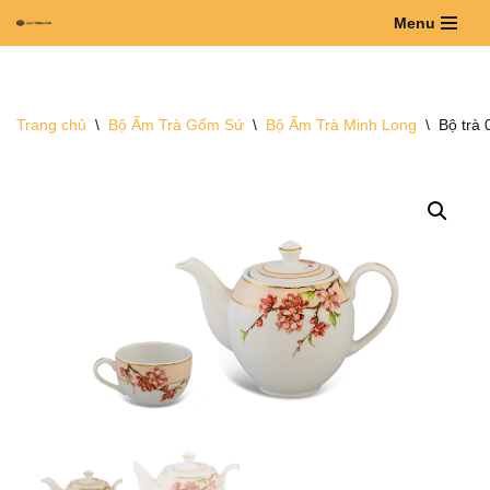
Menu
Chuyển
tới
nội
Trang chủ
\
Bộ Ấm Trà Gốm Sứ
\
Bộ Ấm Trà Minh Long
\
Bộ trà 
dung