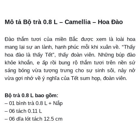
Mô tả Bộ trà 0.8 L – Camellia – Hoa Đào
Đào thắm tươi của miền Bắc được xem là loài hoa
mang lại sự an lành, hạnh phúc mỗi khi xuân về. “Thấy
hoa đào là thấy Tết”, thấy đoàn viên.
Những
búp đào
khỏe khoắn, e ấp rồi bung rộ thắm tươi
trên
nền
sứ
sáng bóng vừa tượng trưng cho sự sinh sôi, nảy nở
vừa gợi
nhớ
về
ý nghĩa của Tết sum họp, đoàn viên.
Bộ trà 0.8 L bao gồm:
– 01 bình trà 0.8 L + Nắp
– 06 tách 0.11 L
– 06 dĩa lót tách 12.5 cm