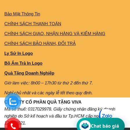
Bảo Mật Thông Tin
CHÍNH SÁCH THANH TOÁN
CHÍNH SÁCH GIAO, NHẬN HÀNG VÀ KIỂM HÀNG
CHÍNH SÁCH BẢO HÀNH, ĐỔI TRẢ
Ly Sứ In Logo
Bộ Ấm Trà In Logo
Quà Tặng Doanh Nghiệp
Giờ làm việc: 8h00 – 17h30 từ thứ 2 đến thứ 7.
Nghỉ chủ nhật và các ngày lễ tết theo quy định.
CÔNG TY CỔ PHẦN QUÀ TẶNG VIVA
Mã số thuế: 0317029978. Giấy chứng nhận đăng ký doanh
nghiệp do Sở kế hoạch và đầu tư Tp.HCM cấp ngày
12/11/2021.
Chat báo giá