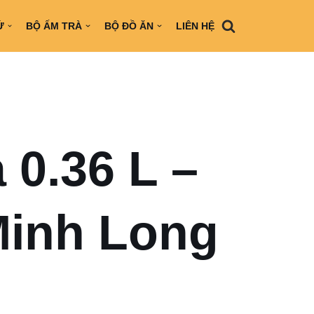
Ứ
BỘ ẤM TRÀ
BỘ ĐỒ ĂN
LIÊN HỆ
 0.36 L –
Minh Long