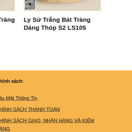
Tràng
Ly Sứ Trắng Bát Tràng
Cốc Sứ
Dáng Thóp S2 LS105
Tràng 
hính sách:
ảo Mật Thông Tin
HÍNH SÁCH THANH TOÁN
HÍNH SÁCH GIAO, NHẬN HÀNG VÀ KIỂM
ÀNG