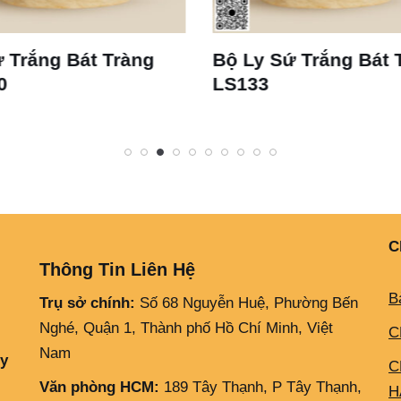
 Trắng Bát Tràng
Bộ Ly Sứ Trắng Bát 
0
LS133
C
Thông Tin Liên Hệ
B
Trụ sở chính:
Số 68 Nguyễn Huệ, Phường Bến
Nghé, Quận 1, Thành phố Hồ Chí Minh, Việt
C
Nam
ly
C
Văn phòng HCM:
189 Tây Thạnh, P Tây Thạnh,
H