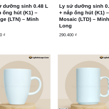
ứ dưỡng sinh 0.48 L
Ly sứ dưỡng sinh 0
 ống hút (K1) –
+ nắp ống hút (K1) 
age (LTN) – Minh
Mosaic (LTD) – Min
g
Long
00
₫
290.400
₫