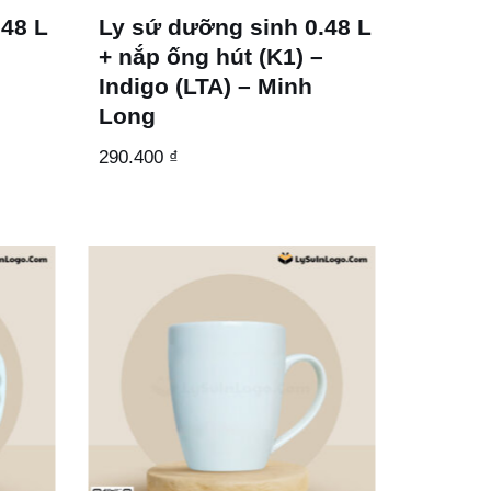
.48 L
Ly sứ dưỡng sinh 0.48 L
–
+ nắp ống hút (K1) –
h
Indigo (LTA) – Minh
Long
290.400
₫