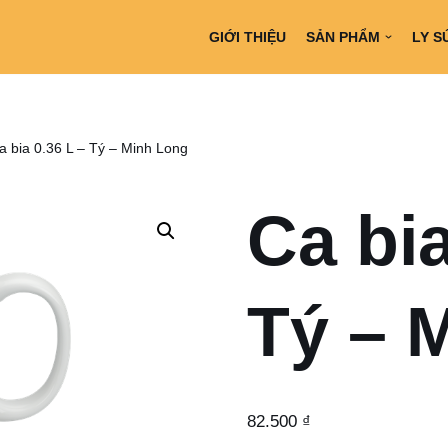
GIỚI THIỆU
SẢN PHẨM
LY S
a bia 0.36 L – Tý – Minh Long
Ca bia
Tý – 
82.500
₫