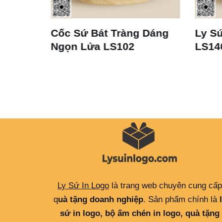
Cốc Sứ Bát Tràng Dáng
Ly Sứ
–
Ngọn Lửa LS102
LS14
Ly Sứ In Logo
là trang web chuyên cung cấp
q
uà tặng doanh nghiệp
. Sản phẩm chính là
sứ in logo, bộ ấm chén in logo, quà tặng