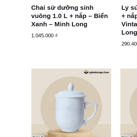
Chai sứ dưỡng sinh
Ly s
vuông 1.0 L + nắp – Biển
+ nắp
Xanh – Minh Long
Vint
Lon
1.045.000
₫
290.4