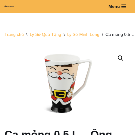
Menu
Chuyển
tới
nội
Trang chủ
\
Ly Sứ Quà Tặng
\
Ly Sứ Minh Long
\
Ca mỏng 0.5 L 
dung
Ca mỏng 0.5 L – Ông