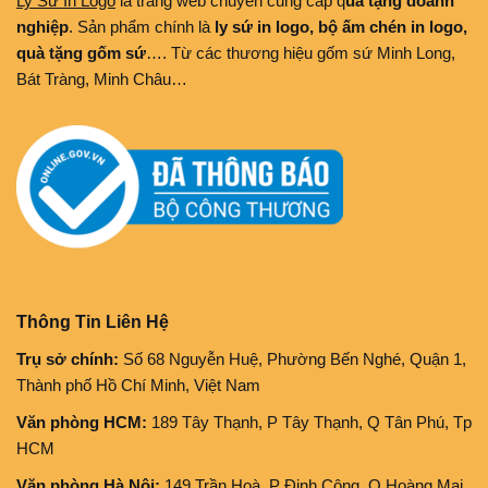
Ly Sứ In Logo
là trang web chuyên cung cấp q
uà tặng doanh
nghiệp
. Sản phẩm chính là
ly sứ in logo, bộ ấm chén in logo,
quà tặng gốm sứ
…. Từ các thương hiệu gốm sứ Minh Long,
Bát Tràng, Minh Châu…
Thông Tin Liên Hệ
Trụ sở chính:
Số 68 Nguyễn Huệ, Phường Bến Nghé, Quận 1,
Thành phố Hồ Chí Minh, Việt Nam
Văn phòng HCM:
189 Tây Thạnh, P Tây Thạnh, Q Tân Phú, Tp
HCM
Văn phòng Hà Nội:
149 Trần Hoà, P Định Công, Q Hoàng Mai,