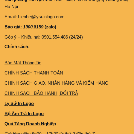
Hà Nội
Email: Lienhe@lysuinlogo.com
Báo giá:
1900.8159
(zalo)
Góp ý – Khiếu nại: 0901.554.486 (24/24)
Chính sách:
Bảo Mật Thông Tin
CHÍNH SÁCH THANH TOÁN
CHÍNH SÁCH GIAO, NHẬN HÀNG VÀ KIỂM HÀNG
CHÍNH SÁCH BẢO HÀNH, ĐỔI TRẢ
Ly Sứ In Logo
Bộ Ấm Trà In Logo
Quà Tặng Doanh Nghiệp
Giờ làm việc: 8h00 – 17h30 từ thứ 2 đến thứ 7.