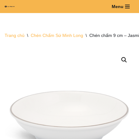
Menu
Chuyển
tới
nội
Trang chủ
\
Chén Chấm Sứ Minh Long
\
Chén chấm 9 cm – Jasmi
dung