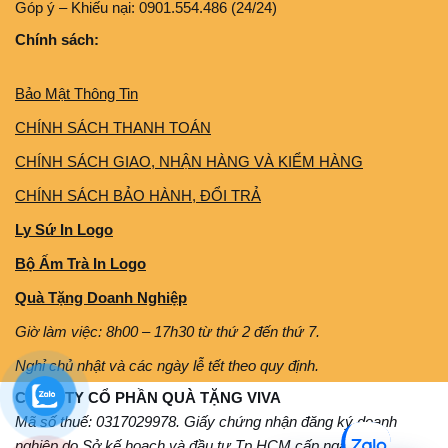
Góp ý – Khiếu nại: 0901.554.486 (24/24)
Chính sách:
Bảo Mật Thông Tin
CHÍNH SÁCH THANH TOÁN
CHÍNH SÁCH GIAO, NHẬN HÀNG VÀ KIỂM HÀNG
CHÍNH SÁCH BẢO HÀNH, ĐỔI TRẢ
Ly Sứ In Logo
Bộ Ấm Trà In Logo
Quà Tặng Doanh Nghiệp
Giờ làm việc: 8h00 – 17h30 từ thứ 2 đến thứ 7.
Nghỉ chủ nhật và các ngày lễ tết theo quy định.
CÔNG TY CỔ PHẦN QUÀ TẶNG VIVA
Mã số thuế: 0317029978. Giấy chứng nhận đăng ký doanh
nghiệp do Sở kế hoạch và đầu tư Tp.HCM cấp ngày