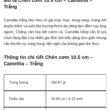
Mô tả Chén cơm 10.5 cm – Camellia –
Trắng
Camellia trắng như như cô gái mộc mạc, trong sáng, mang nét
duyên thầm và luôn tỏa hương thơm dịu dàng làm đắm say lòng
người. Chẳng cần họa tiết rườm rà, Camellia trắng vẫn là lựa
chọn hàng đầu của nhiều gia đình bởi kiểu dáng đơn giản nhưng
vẫn tôn lên sự sang trọng, tiện nghi của không gian ẩm thực.
Thông tin chi tiết Chén cơm 10.5 cm –
Camellia – Trắng
Trọng lượng
180,67 gr
Chiều dài
10,50 cm | 4,13 inch