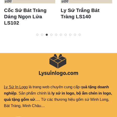
c Sứ Bát Tràng
Ly Sứ Trắng Bát
Bộ 
ng Ngọn Lửa
Tràng LS140
Trà
102
Ly Sứ In Logo
là trang web chuyên cung cấp q
uà tặng doanh
nghiệp
. Sản phẩm chính là
ly sứ in logo, bộ ấm chén in logo,
quà tặng gốm sứ
…. Từ các thương hiệu gốm sứ Minh Long,
Bát Tràng, Minh Châu…