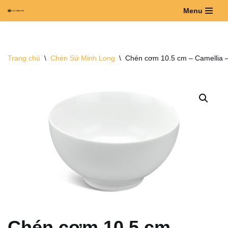
Menu
Chuyển
tới
nội
Trang chủ
\
Chén Sứ Minh Long
\
Chén cơm 10.5 cm – Camellia 
dung
Chén cơm 10.5 cm –