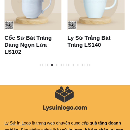
Cốc Sứ Bát Tràng
Ly Sứ Trắng Bát
Dáng Ngọn Lửa
Tràng LS140
LS102
Ly Sứ In Logo
là trang web chuyên cung cấp q
uà tặng doanh
nghiệp
. Sản phẩm chính là
ly sứ in logo, bộ ấm chén in logo,