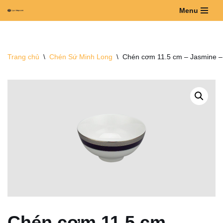
Menu
Chuyển
tới
nội
Trang chủ
\
Chén Sứ Minh Long
\
Chén cơm 11.5 cm – Jasmine –
dung
Chén cơm 11.5 cm –