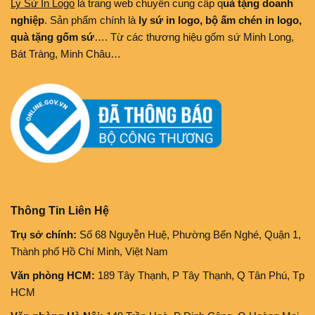
Ly Sứ In Logo
là trang web chuyên cung cấp q
uà tặng doanh
nghiệp
. Sản phẩm chính là
ly sứ in logo, bộ ấm chén in logo,
quà tặng gốm sứ
…. Từ các thương hiệu gốm sứ Minh Long,
Bát Tràng, Minh Châu…
Thông Tin Liên Hệ
Trụ sở chính:
Số 68 Nguyễn Huệ, Phường Bến Nghé, Quận 1,
Thành phố Hồ Chí Minh, Việt Nam
Văn phòng HCM:
189 Tây Thạnh, P Tây Thạnh, Q Tân Phú, Tp
HCM