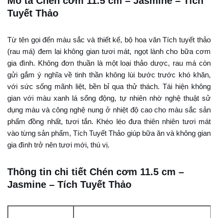
Mô tả Chén cơm 11.5 cm – Jasmine – Tích
Tuyết Thảo
Từ tên gọi đến màu sắc và thiết kế, bộ hoa văn Tích tuyết thảo
(rau má) đem lại không gian tươi mát, ngọt lành cho bữa cơm
gia đình. Không đơn thuần là một loại thảo dược, rau má còn
gửi gắm ý nghĩa về tinh thần không lùi bước trước khó khăn,
với sức sống mãnh liệt, bền bỉ qua thử thách. Tái hiện không
gian với màu xanh lá sống động, tự nhiên nhờ nghệ thuật sử
dụng màu và công nghệ nung ở nhiệt độ cao cho màu sắc sản
phẩm đồng nhất, tươi tắn. Khéo léo đưa thiên nhiên tươi mát
vào từng sản phẩm, Tích Tuyết Thảo giúp bữa ăn và không gian
gia đình trở nên tươi mới, thú vị.
Thông tin chi tiết Chén cơm 11.5 cm –
Jasmine – Tích Tuyết Thảo