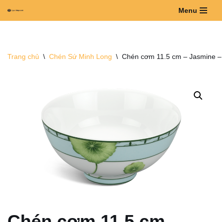
Menu
Chuyển
tới
nội
Trang chủ
\
Chén Sứ Minh Long
\
Chén cơm 11.5 cm – Jasmine –
dung
Chén cơm 11.5 cm –