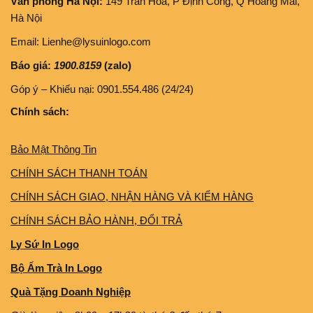
Văn phòng Hà Nội:
149 Trần Hoà, P Định Công, Q Hoàng Mai,
Hà Nội
Email: Lienhe@lysuinlogo.com
Báo giá:
1900.8159
(zalo)
Góp ý – Khiếu nại: 0901.554.486 (24/24)
Chính sách:
Bảo Mật Thông Tin
CHÍNH SÁCH THANH TOÁN
CHÍNH SÁCH GIAO, NHẬN HÀNG VÀ KIỂM HÀNG
CHÍNH SÁCH BẢO HÀNH, ĐỔI TRẢ
Ly Sứ In Logo
Bộ Ấm Trà In Logo
Quà Tặng Doanh Nghiệp