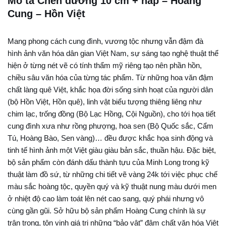
Mô tả Chén đường 10 cm + nắp – Hoàng
Cung – Hồn Việt
Mang phong cách cung đình, vương tộc nhưng vẫn đậm đà
hình ảnh văn hóa dân gian Việt Nam, sự sáng tạo nghệ thuật thể
hiện ở từng nét vẽ có tính thẩm mỹ riêng tạo nên phần hồn,
chiều sâu văn hóa của từng tác phẩm. Từ những hoa văn đậm
chất làng quê Việt, khắc họa đời sống sinh hoạt của người dân
(bộ Hồn Việt, Hồn quê), linh vật biểu tượng thiêng liêng như
chim lạc, trống đồng (Bộ Lạc Hồng, Cội Nguồn), cho tới họa tiết
cung đình xưa như rồng phượng, hoa sen (Bộ Quốc sắc, Cẩm
Tú, Hoàng Bào, Sen vàng)… đều được khắc họa sinh động và
tinh tế hình ảnh một Việt giàu giàu bản sắc, thuần hậu. Đặc biệt,
bộ sản phẩm còn đánh dấu thành tựu của Minh Long trong kỹ
thuật làm đồ sứ, từ những chi tiết vẽ vàng 24k tới việc phục chế
màu sắc hoàng tộc, quyền quý và kỹ thuật nung màu dưới men
ở nhiệt độ cao làm toát lên nét cao sang, quý phái nhưng vô
cùng gần gũi. Sở hữu bộ sản phẩm Hoàng Cung chính là sự
trân trọng, tôn vinh giá trị những “bảo vật” đậm chất văn hóa Việt