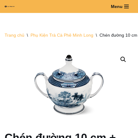
Menu
Chuyển
tới
nội
Trang chủ
\
Phụ Kiện Trà Cà Phê Minh Long
\
Chén đường 10 cm 
dung
Chén đường 10 cm +