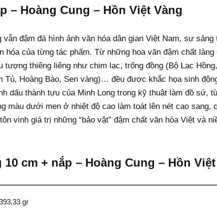
p – Hoàng Cung – Hồn Việt Vàng
ẫn đậm đà hình ảnh văn hóa dân gian Việt Nam, sự sáng tạo
n hóa của từng tác phẩm. Từ những hoa văn đậm chất làng q
ểu tượng thiêng liêng như chim lạc, trống đồng (Bộ Lạc Hồng,
Tú, Hoàng Bào, Sen vàng)… đều được khắc họa sinh động và
h dấu thành tựu của Minh Long trong kỹ thuật làm đồ sứ, từ
g màu dưới men ở nhiệt độ cao làm toát lên nét cao sang, 
tôn vinh giá trị những “bảo vật” đậm chất văn hóa Việt và n
g 10 cm + nắp – Hoàng Cung – Hồn Việ
393,33 gr