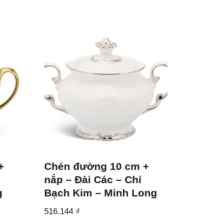
+
Chén đường 10 cm +
–
nắp – Đài Các – Chỉ
g
Bạch Kim – Minh Long
516.144
₫