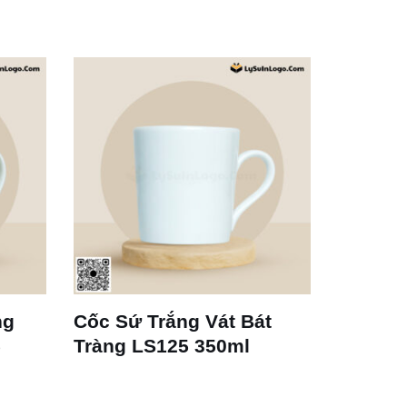
ng
Cốc Sứ Trắng Vát Bát
Bộ Ly 
5
Tràng LS125 350ml
Espres