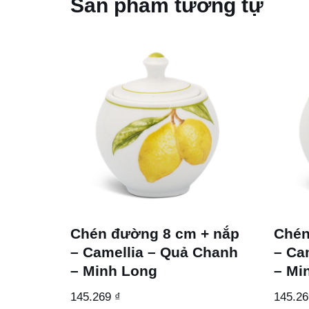
Sản phẩm tương tự
Chén đường 8 cm + nắp
Chén
– Camellia – Quả Chanh
– Ca
– Minh Long
– Mi
145.269
₫
145.2