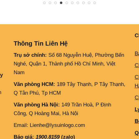
C
Thông Tin Liên Hệ
B
Trụ sở chính:
Số 68 Nguyễn Huệ, Phường Bến
Nghé, Quận 1, Thành phố Hồ Chí Minh, Việt
C
Nam
ly
C
Văn phòng HCM:
189 Tây Thạnh, P Tây Thạnh,
H
h
Q Tân Phú, Tp HCM
C
Văn phòng Hà Nội:
149 Trần Hoà, P Định
L
Công, Q Hoàng Mai, Hà Nội
B
Email: Lienhe@lysuinlogo.com
Q
Báo giá:
1900.8159
(zalo)