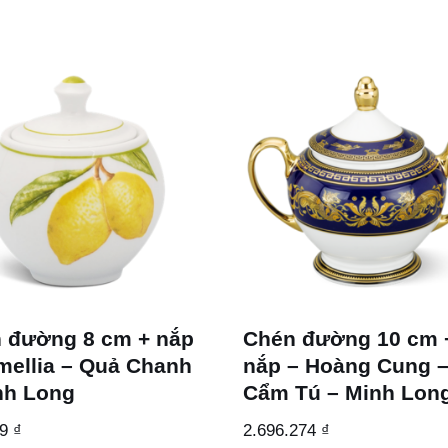
 đường 8 cm + nắp
Chén đường 10 cm 
mellia – Quả Chanh
nắp – Hoàng Cung 
nh Long
Cẩm Tú – Minh Lon
69
₫
2.696.274
₫