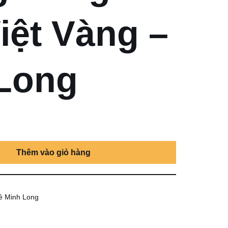
iệt Vàng –
Long
Thêm vào giỏ hàng
ê Minh Long