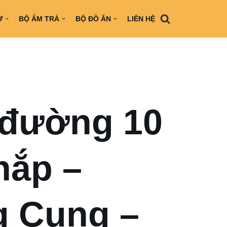
Ứ
BỘ ẤM TRÀ
BỘ ĐỒ ĂN
LIÊN HỆ
đường 10
nắp –
 Cung –