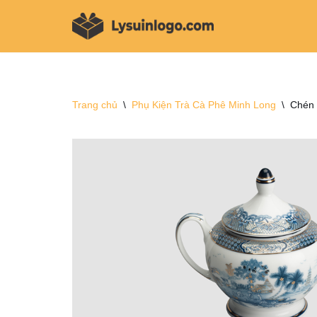
Chuyển
tới
nội
dung
Trang chủ
\
Phụ Kiện Trà Cà Phê Minh Long
\
Chén 