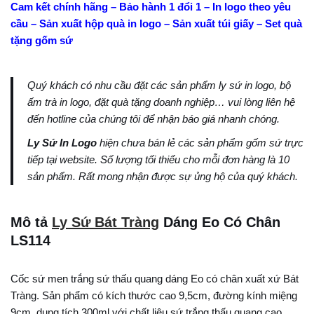
Cam kết chính hãng – Bảo hành 1 đổi 1 – In logo theo yêu
cầu – Sản xuất hộp quà in logo – Sản xuất túi giấy – Set quà
tặng gốm sứ
Quý khách có nhu cầu đặt các sản phẩm ly sứ in logo, bộ
ấm trà in logo, đặt quà tặng doanh nghiệp… vui lòng liên hệ
đến hotline của chúng tôi để nhận báo giá nhanh chóng.
Ly Sứ In Logo
hiện chưa bán lẻ các sản phẩm gốm sứ trực
tiếp tại website. Số lượng tối thiểu cho mỗi đơn hàng là 10
sản phẩm. Rất mong nhận được sự ủng hộ của quý khách.
Mô tả
Ly Sứ Bát Tràng
Dáng Eo Có Chân
LS114
Cốc sứ men trắng sứ thấu quang dáng Eo có chân xuất xứ Bát
Tràng. Sản phẩm có kích thước cao 9,5cm, đường kính miệng
9cm, dung tích 300ml với chất liệu sứ trắng thấu quang cao