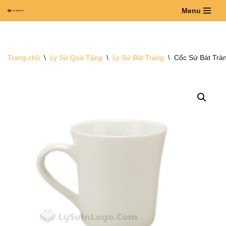
Menu
Chuyển
tới
nội
Trang chủ
\
Ly Sứ Quà Tặng
\
Ly Sứ Bát Tràng
\
Cốc Sứ Bát Trà
dung