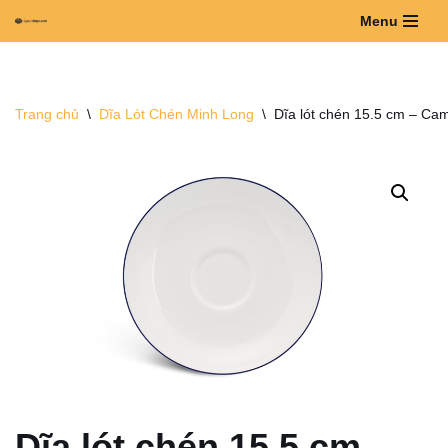
Menu
Chuyển
tới
nội
Trang chủ
\
Dĩa Lót Chén Minh Long
\
Dĩa lót chén 15.5 cm – Ca
dung
Dĩa lót chén 15.5 cm –