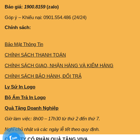
Báo giá:
1900.8159
(zalo)
Góp ý – Khiếu nại: 0901.554.486 (24/24)
Chính sách:
Bảo Mật Thông Tin
CHÍNH SÁCH THANH TOÁN
CHÍNH SÁCH GIAO, NHẬN HÀNG VÀ KIỂM HÀNG
CHÍNH SÁCH BẢO HÀNH, ĐỔI TRẢ
Ly Sứ In Logo
Bộ Ấm Trà In Logo
Quà Tặng Doanh Nghiệp
Giờ làm việc: 8h00 – 17h30 từ thứ 2 đến thứ 7.
Nghỉ chủ nhật và các ngày lễ tết theo quy định.
CÔNG TY CỔ PHẦN QUÀ TẶNG VIVA