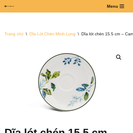
Menu
Chuyển
tới
nội
Trang chủ
\
Dĩa Lót Chén Minh Long
\
Dĩa lót chén 15.5 cm – Cam
dung
Dĩa lót chén 15.5 cm –