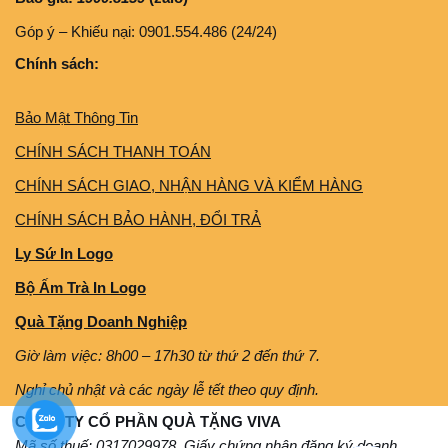
Góp ý – Khiếu nại: 0901.554.486 (24/24)
Chính sách:
Bảo Mật Thông Tin
CHÍNH SÁCH THANH TOÁN
CHÍNH SÁCH GIAO, NHẬN HÀNG VÀ KIỂM HÀNG
CHÍNH SÁCH BẢO HÀNH, ĐỔI TRẢ
Ly Sứ In Logo
Bộ Ấm Trà In Logo
Quà Tặng Doanh Nghiệp
Giờ làm việc: 8h00 – 17h30 từ thứ 2 đến thứ 7.
Nghỉ chủ nhật và các ngày lễ tết theo quy định.
CÔNG TY CỔ PHẦN QUÀ TẶNG VIVA
Mã số thuế: 0317029978. Giấy chứng nhận đăng ký doanh