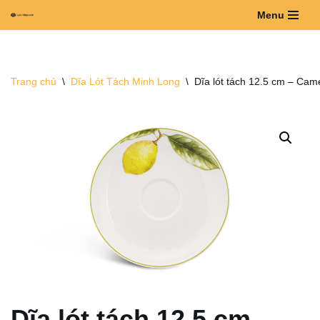
Menu
Chuyển
tới
nội
Trang chủ
\
Dĩa Lót Tách Minh Long
\
Dĩa lót tách 12.5 cm – Cam
dung
Dĩa lót tách 12.5 cm –