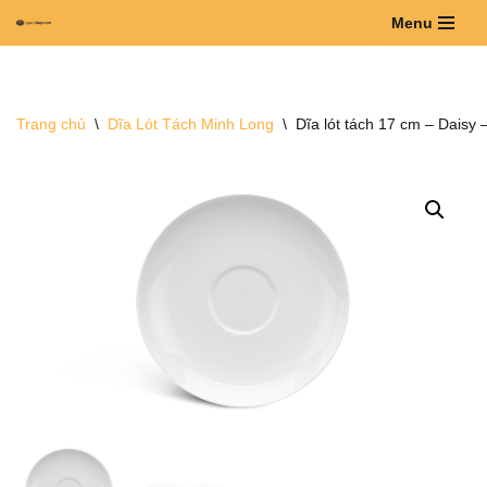
Menu
Chuyển
tới
nội
Trang chủ
\
Dĩa Lót Tách Minh Long
\
Dĩa lót tách 17 cm – Daisy
dung