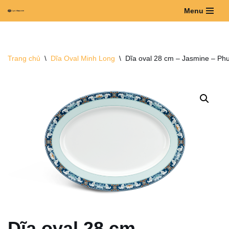
Menu
Chuyển
tới
nội
Trang chủ
\
Dĩa Oval Minh Long
\
Dĩa oval 28 cm – Jasmine – Ph
dung
Dĩa oval 28 cm –