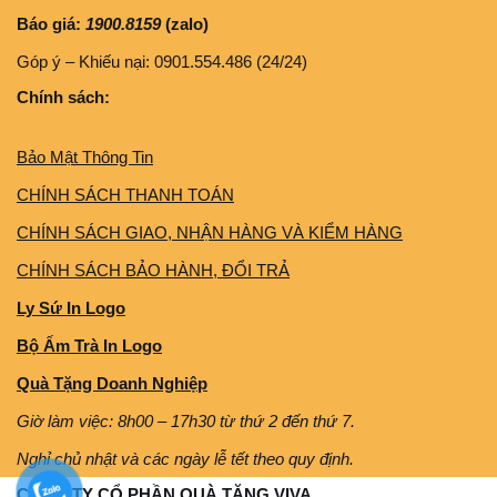
Báo giá:
1900.8159
(zalo)
Góp ý – Khiếu nại: 0901.554.486 (24/24)
Chính sách:
Bảo Mật Thông Tin
CHÍNH SÁCH THANH TOÁN
CHÍNH SÁCH GIAO, NHẬN HÀNG VÀ KIỂM HÀNG
CHÍNH SÁCH BẢO HÀNH, ĐỔI TRẢ
Ly Sứ In Logo
Bộ Ấm Trà In Logo
Quà Tặng Doanh Nghiệp
Giờ làm việc: 8h00 – 17h30 từ thứ 2 đến thứ 7.
Nghỉ chủ nhật và các ngày lễ tết theo quy định.
CÔNG TY CỔ PHẦN QUÀ TẶNG VIVA