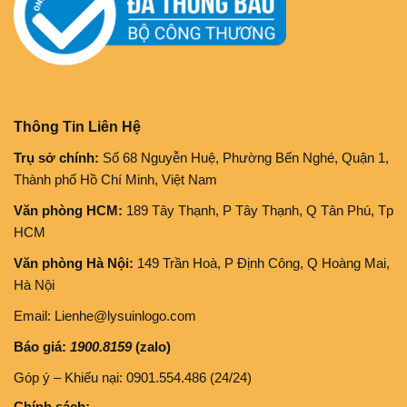
Thông Tin Liên Hệ
Trụ sở chính:
Số 68 Nguyễn Huệ, Phường Bến Nghé, Quận 1,
Thành phố Hồ Chí Minh, Việt Nam
Văn phòng HCM:
189 Tây Thạnh, P Tây Thạnh, Q Tân Phú, Tp
HCM
Văn phòng Hà Nội:
149 Trần Hoà, P Định Công, Q Hoàng Mai,
Hà Nội
Email: Lienhe@lysuinlogo.com
Báo giá:
1900.8159
(zalo)
Góp ý – Khiếu nại: 0901.554.486 (24/24)
Chính sách: