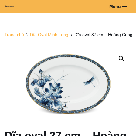
Menu
Chuyển
tới
nội
Trang chủ
\
Dĩa Oval Minh Long
\
Dĩa oval 37 cm – Hoàng Cung 
dung
Dĩa oval 37 cm – Hoàng