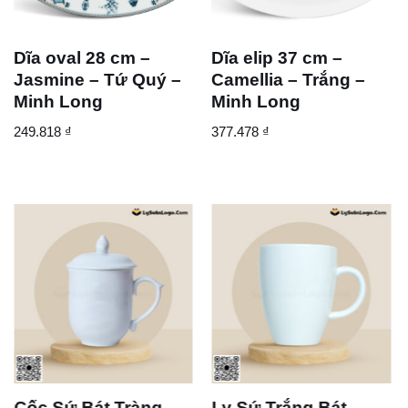
Dĩa oval 28 cm –
Dĩa elip 37 cm –
Jasmine – Tứ Quý –
Camellia – Trắng –
Minh Long
Minh Long
249.818
₫
377.478
₫
Cốc Sứ Bát Tràng
Ly Sứ Trắng Bát