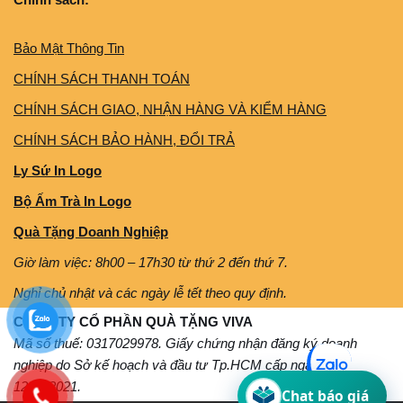
Bảo Mật Thông Tin
CHÍNH SÁCH THANH TOÁN
CHÍNH SÁCH GIAO, NHẬN HÀNG VÀ KIỂM HÀNG
CHÍNH SÁCH BẢO HÀNH, ĐỔI TRẢ
Ly Sứ In Logo
Bộ Ấm Trà In Logo
Quà Tặng Doanh Nghiệp
Giờ làm việc: 8h00 – 17h30 từ thứ 2 đến thứ 7.
Nghỉ chủ nhật và các ngày lễ tết theo quy định.
CÔNG TY CỔ PHẦN QUÀ TẶNG VIVA
Mã số thuế: 0317029978. Giấy chứng nhận đăng ký doanh
nghiệp do Sở kế hoạch và đầu tư Tp.HCM cấp ngày
12/11/2021.
Chat báo giá