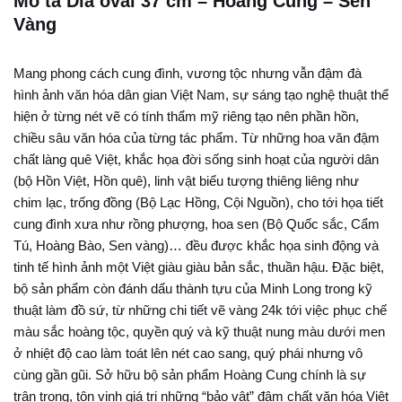
Mô tả Dĩa oval 37 cm – Hoàng Cung – Sen
Vàng
Mang phong cách cung đình, vương tộc nhưng vẫn đậm đà
hình ảnh văn hóa dân gian Việt Nam, sự sáng tạo nghệ thuật thể
hiện ở từng nét vẽ có tính thẩm mỹ riêng tạo nên phần hồn,
chiều sâu văn hóa của từng tác phẩm. Từ những hoa văn đậm
chất làng quê Việt, khắc họa đời sống sinh hoạt của người dân
(bộ Hồn Việt, Hồn quê), linh vật biểu tượng thiêng liêng như
chim lạc, trống đồng (Bộ Lạc Hồng, Cội Nguồn), cho tới họa tiết
cung đình xưa như rồng phượng, hoa sen (Bộ Quốc sắc, Cẩm
Tú, Hoàng Bào, Sen vàng)… đều được khắc họa sinh động và
tinh tế hình ảnh một Việt giàu giàu bản sắc, thuần hậu. Đặc biệt,
bộ sản phẩm còn đánh dấu thành tựu của Minh Long trong kỹ
thuật làm đồ sứ, từ những chi tiết vẽ vàng 24k tới việc phục chế
màu sắc hoàng tộc, quyền quý và kỹ thuật nung màu dưới men
ở nhiệt độ cao làm toát lên nét cao sang, quý phái nhưng vô
cùng gần gũi. Sở hữu bộ sản phẩm Hoàng Cung chính là sự
trân trọng, tôn vinh giá trị những “bảo vật” đậm chất văn hóa Việt