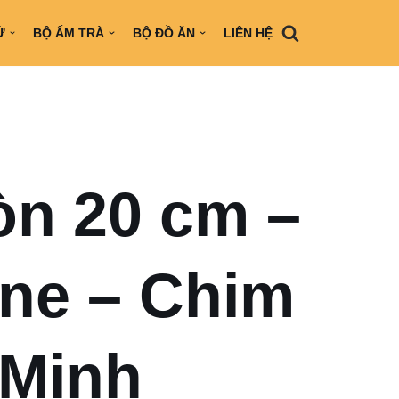
Ứ
BỘ ẤM TRÀ
BỘ ĐỒ ĂN
LIÊN HỆ
ròn 20 cm –
ne – Chim
 Minh