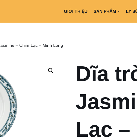
GIỚI THIỆU
SẢN PHẨM
LY S
 Jasmine – Chim Lạc – Minh Long
Dĩa t
Jasmi
Lạc –