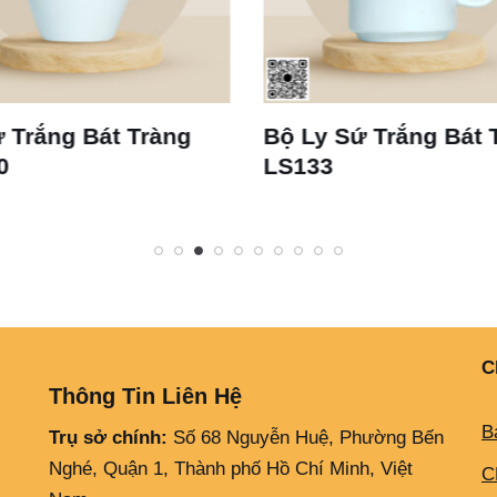
Bộ Ly Sứ Trắng Bát Tràng
Ly Sứ Trắng Bá
LS133
Dáng Thóp S2 
C
Thông Tin Liên Hệ
B
Trụ sở chính:
Số 68 Nguyễn Huệ, Phường Bến
Nghé, Quận 1, Thành phố Hồ Chí Minh, Việt
C