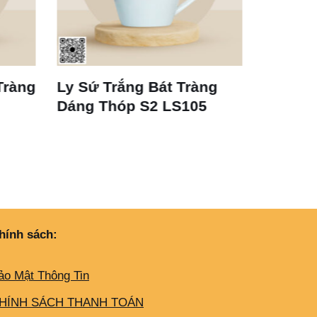
t Tràng
Cốc Sứ Trắng Vát Bát
B
LS105
Tràng LS125 350ml
E
hính sách:
ảo Mật Thông Tin
HÍNH SÁCH THANH TOÁN