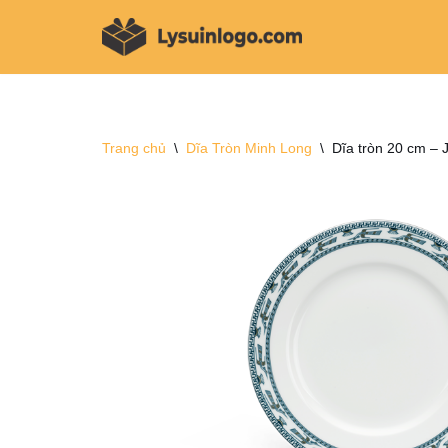
Chuyển
tới
nội
dung
Trang chủ
\
Dĩa Tròn Minh Long
\
Dĩa tròn 20 cm –