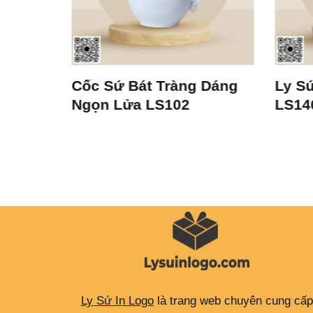
Tràng Dáng
Ly Sứ Trắng Bát Tràng
S102
LS140
Ly Sứ In Logo
là trang web chuyên cung cấp