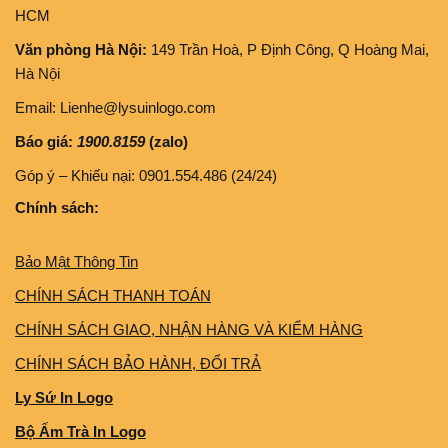
HCM
Văn phòng Hà Nội:
149 Trần Hoà, P Định Công, Q Hoàng Mai,
Hà Nội
Email: Lienhe@lysuinlogo.com
Báo giá:
1900.8159
(zalo)
Góp ý – Khiếu nại: 0901.554.486 (24/24)
Chính sách:
Bảo Mật Thông Tin
CHÍNH SÁCH THANH TOÁN
CHÍNH SÁCH GIAO, NHẬN HÀNG VÀ KIỂM HÀNG
CHÍNH SÁCH BẢO HÀNH, ĐỔI TRẢ
Ly Sứ In Logo
Bộ Ấm Trà In Logo