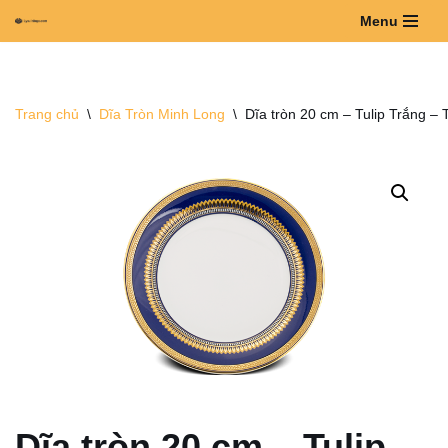
Menu
Chuyển
tới
nội
Trang chủ
\
Dĩa Tròn Minh Long
\
Dĩa tròn 20 cm – Tulip Trắng –
dung
Dĩa tròn 20 cm – Tulip