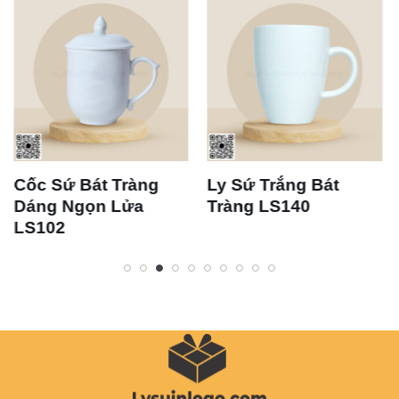
át Tràng
Ly Sứ Trắng Bát
Bộ Ly Sứ T
ọn Lửa
Tràng LS140
Tràng LS1