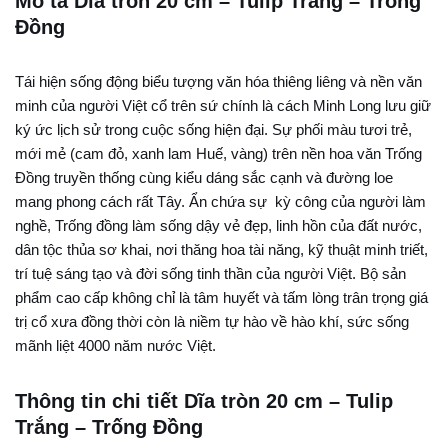
Mô tả Dĩa tròn 20 cm – Tulip Trắng – Trống
Đồng
Tái hiện sống động biểu tượng văn hóa thiêng liêng và nền văn
minh của người Việt cổ trên sứ chính là cách Minh Long lưu giữ
ký ức lịch sử trong cuộc sống hiện đại. Sự phối màu tươi trẻ,
mới mẻ (cam đỏ, xanh lam Huế, vàng) trên nền hoa văn Trống
Đồng truyền thống cùng kiểu dáng sắc cạnh và đường loe
mang phong cách rất Tây. Ẩn chứa sự kỳ công của người làm
nghề, Trống đồng làm sống dậy vẻ đẹp, linh hồn của đất nước,
dân tộc thủa sơ khai, nơi thăng hoa tài năng, kỹ thuật minh triết,
trí tuệ sáng tạo và đời sống tinh thần của người Việt. Bộ sản
phẩm cao cấp không chỉ là tâm huyết và tấm lòng trân trọng giá
trị cổ xưa đồng thời còn là niềm tự hào về hào khí, sức sống
mãnh liệt 4000 năm nước Việt.
Thông tin chi tiết Dĩa tròn 20 cm – Tulip
Trắng – Trống Đồng