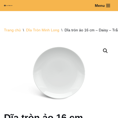
Menu
Chuyển
tới
nội
Trang chủ
\
Dĩa Tròn Minh Long
\
Dĩa tròn ảo 16 cm – Daisy – Tr
dung
Dĩa tròn ảo 16 cm –