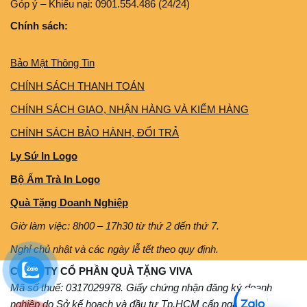
Góp ý – Khiếu nại: 0901.554.486 (24/24)
Chính sách:
Bảo Mật Thông Tin
CHÍNH SÁCH THANH TOÁN
CHÍNH SÁCH GIAO, NHẬN HÀNG VÀ KIỂM HÀNG
CHÍNH SÁCH BẢO HÀNH, ĐỔI TRẢ
Ly Sứ In Logo
Bộ Ấm Trà In Logo
Quà Tặng Doanh Nghiệp
Giờ làm việc: 8h00 – 17h30 từ thứ 2 đến thứ 7.
Nghỉ chủ nhật và các ngày lễ tết theo quy định.
CÔNG TY CỔ PHẦN QUÀ TẶNG VIVA
Mã số thuế: 0317029978. Giấy chứng nhận đăng ký doanh
nghiệp do Sở kế hoạch và đầu tư Tp.HCM cấp ngày