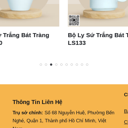
 Ly Sứ Trắng Bát Tràng
Ly Sứ Trắng Bát 
S133
Dáng Thóp S2 LS
C
Thông Tin Liên Hệ
B
Trụ sở chính:
Số 68 Nguyễn Huệ, Phường Bến
Nghé, Quận 1, Thành phố Hồ Chí Minh, Việt
C