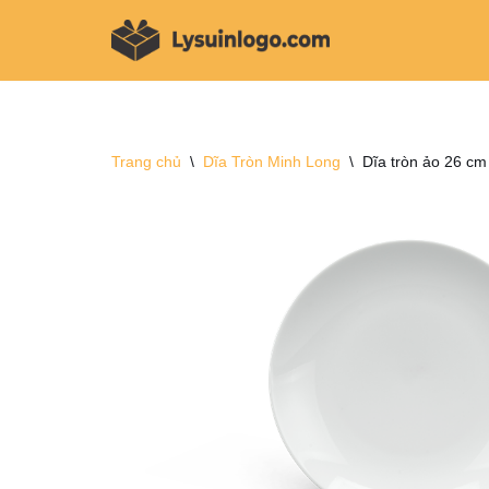
Chuyển
tới
nội
dung
Trang chủ
\
Dĩa Tròn Minh Long
\
Dĩa tròn ảo 26 cm