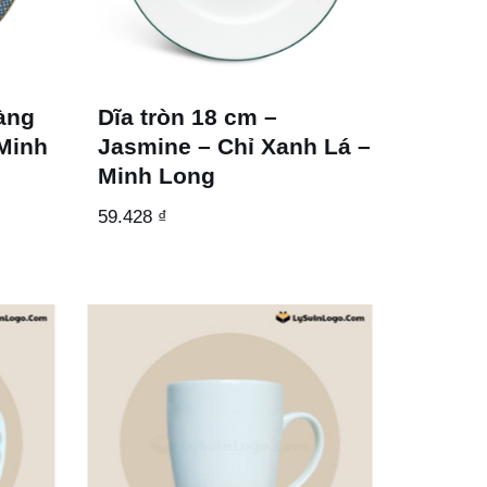
oàng
Dĩa tròn 18 cm –
Minh
Jasmine – Chỉ Xanh Lá –
Minh Long
59.428
₫