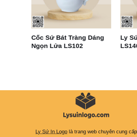
ng Dáng
Ly Sứ Trắng Bát Tràng
Bộ
2
LS140
L
Ly Sứ In Logo
là trang web chuyên cung cấp