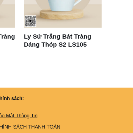
Tràng
Cốc Sứ Trắng Vát Bát
Bộ L
105
Tràng LS125 350ml
Esp
hính sách:
ảo Mật Thông Tin
HÍNH SÁCH THANH TOÁN