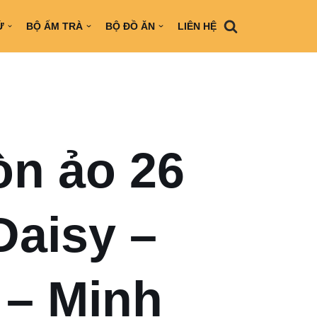
Ứ
BỘ ẤM TRÀ
BỘ ĐỒ ĂN
LIÊN HỆ
òn ảo 26
Daisy –
 – Minh