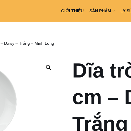
GIỚI THIỆU
SẢN PHẨM
LY S
 – Daisy – Trắng – Minh Long
Dĩa tr
cm – 
Trắng