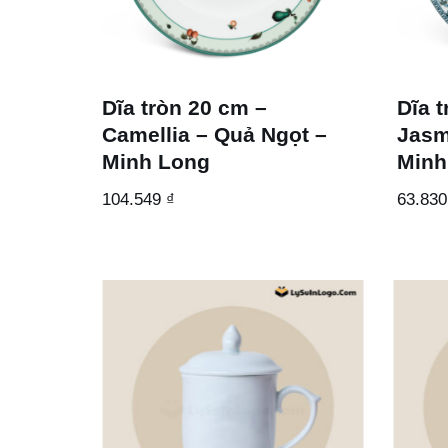
Dĩa tròn 20 cm –
Dĩa 
Camellia – Quả Ngọt –
Jasm
Minh Long
Minh
104.549
₫
63.83