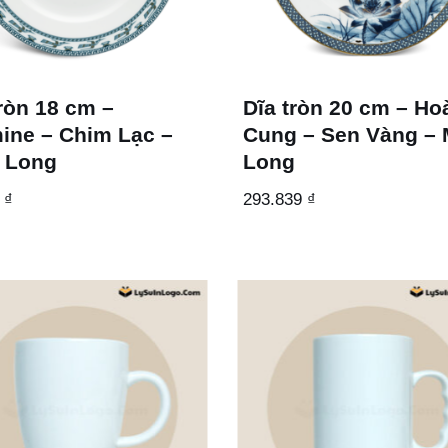
tròn 18 cm –
Dĩa tròn 20 cm – H
ine – Chim Lạc –
Cung – Sen Vàng – 
 Long
Long
0
₫
293.839
₫