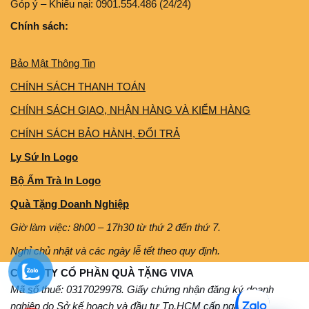
Góp ý – Khiếu nại: 0901.554.486 (24/24)
Chính sách:
Bảo Mật Thông Tin
CHÍNH SÁCH THANH TOÁN
CHÍNH SÁCH GIAO, NHẬN HÀNG VÀ KIỂM HÀNG
CHÍNH SÁCH BẢO HÀNH, ĐỔI TRẢ
Ly Sứ In Logo
Bộ Ấm Trà In Logo
Quà Tặng Doanh Nghiệp
Giờ làm việc: 8h00 – 17h30 từ thứ 2 đến thứ 7.
Nghỉ chủ nhật và các ngày lễ tết theo quy định.
CÔNG TY CỔ PHẦN QUÀ TẶNG VIVA
Mã số thuế: 0317029978. Giấy chứng nhận đăng ký doanh
nghiệp do Sở kế hoạch và đầu tư Tp.HCM cấp ngày