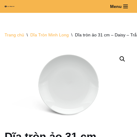
Menu
Chuyển
tới
nội
Trang chủ
\
Dĩa Tròn Minh Long
\
Dĩa tròn ảo 31 cm – Daisy – Tr
dung
Dĩa tròn ảo 31 cm –