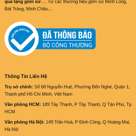
quà tặng gốm sứ
…. Từ các thương hiệu gốm sứ Minh Long,
Bát Tràng, Minh Châu…
Thông Tin Liên Hệ
Trụ sở chính:
Số 68 Nguyễn Huệ, Phường Bến Nghé, Quận 1,
Thành phố Hồ Chí Minh, Việt Nam
Văn phòng HCM:
189 Tây Thạnh, P Tây Thạnh, Q Tân Phú, Tp
HCM
Văn phòng Hà Nội:
149 Trần Hoà, P Định Công, Q Hoàng Mai,
Hà Nội