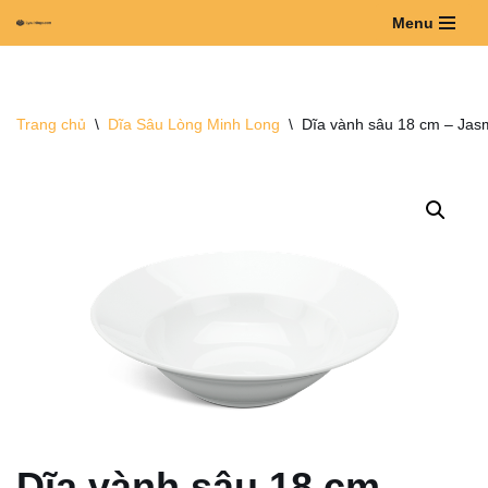
Menu
Chuyển
tới
nội
Trang chủ
\
Dĩa Sâu Lòng Minh Long
\
Dĩa vành sâu 18 cm – Jas
dung
Dĩa vành sâu 18 cm –