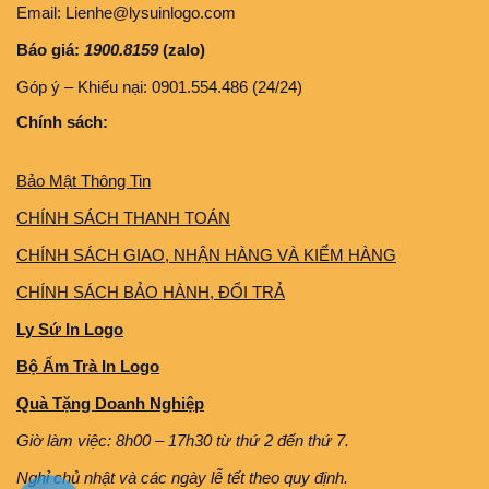
Email: Lienhe@lysuinlogo.com
Báo giá:
1900.8159
(zalo)
Góp ý – Khiếu nại: 0901.554.486 (24/24)
Chính sách:
Bảo Mật Thông Tin
CHÍNH SÁCH THANH TOÁN
CHÍNH SÁCH GIAO, NHẬN HÀNG VÀ KIỂM HÀNG
CHÍNH SÁCH BẢO HÀNH, ĐỔI TRẢ
Ly Sứ In Logo
Bộ Ấm Trà In Logo
Quà Tặng Doanh Nghiệp
Giờ làm việc: 8h00 – 17h30 từ thứ 2 đến thứ 7.
Nghỉ chủ nhật và các ngày lễ tết theo quy định.