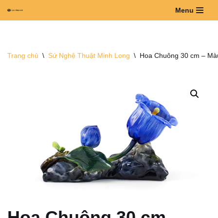
Menu
Chuyển
tới
nội
Trang chủ
\
Sứ Nghệ Thuật Minh Long
\
Hoa Chuông 30 cm – Mà
dung
Hoa Chuông 30 cm –