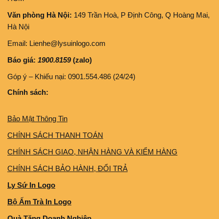
Văn phòng Hà Nội:
149 Trần Hoà, P Định Công, Q Hoàng Mai,
Hà Nội
Email: Lienhe@lysuinlogo.com
Báo giá:
1900.8159
(zalo)
Góp ý – Khiếu nại: 0901.554.486 (24/24)
Chính sách:
Bảo Mật Thông Tin
CHÍNH SÁCH THANH TOÁN
CHÍNH SÁCH GIAO, NHẬN HÀNG VÀ KIỂM HÀNG
CHÍNH SÁCH BẢO HÀNH, ĐỔI TRẢ
Ly Sứ In Logo
Bộ Ấm Trà In Logo
Quà Tặng Doanh Nghiệp