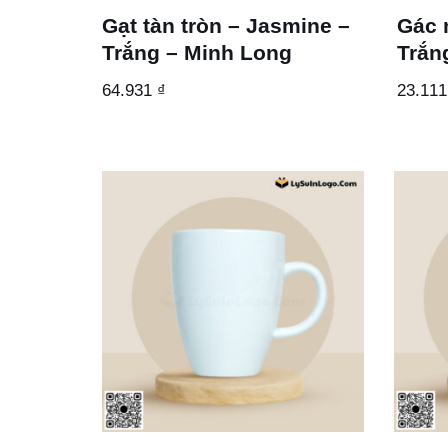
Gạt tàn tròn – Jasmine –
Gác 
Trắng – Minh Long
Trắn
64.931
₫
23.11