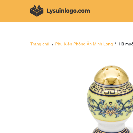
Chuyển
tới
nội
dung
Trang chủ
\
Phụ Kiện Phòng Ăn Minh Long
\
Hũ muố