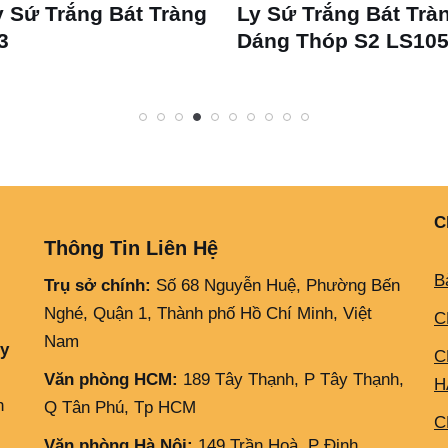
 Sứ Trắng Bát Tràng
Ly Sứ Trắng Bát Trà
3
Dáng Thóp S2 LS10
C
Thông Tin Liên Hệ
B
Trụ sở chính:
Số 68 Nguyễn Huệ, Phường Bến
Nghé, Quận 1, Thành phố Hồ Chí Minh, Việt
C
Nam
ly
C
Văn phòng HCM:
189 Tây Thạnh, P Tây Thạnh,
H
h
Q Tân Phú, Tp HCM
C
Văn phòng Hà Nội:
149 Trần Hoà, P Định