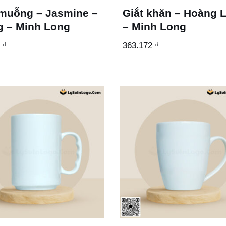
muỗng – Jasmine –
Giắt khăn – Hoàng 
g – Minh Long
– Minh Long
1
₫
363.172
₫