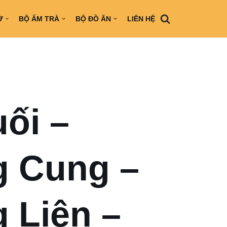
Ứ
BỘ ẤM TRÀ
BỘ ĐỒ ĂN
LIÊN HỆ
ối –
 Cung –
 Liên –