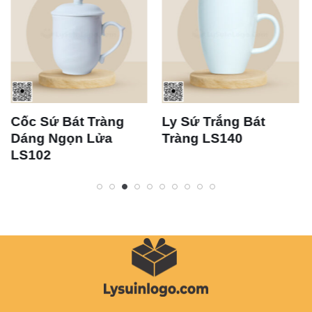
Sứ Bát Tràng
Ly Sứ Trắng Bát
Bộ Ly
g Ngọn Lửa
Tràng LS140
Tràng
02