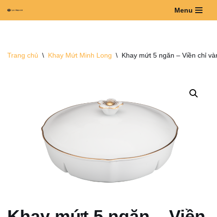
Menu
Chuyển
tới
nội
Trang chủ
\
Khay Mứt Minh Long
\
Khay mứt 5 ngăn – Viền chỉ v
dung
Khay mứt 5 ngăn – Viền