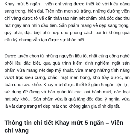
Khay mứt 5 ngăn – viền chỉ vàng được thiết kế với kiểu dáng
sang trọng, hiện đại. Trên nền men sứ trắng, những đường viền
chỉ vàng được tô vẽ cẩn thận tạo nên nét chấm phá độc đáo thu
hút ngay ánh nhìn đầu tiên. Sản phẩm mang vẻ đẹp sang trọng,
quý phái, đặc biệt phù hợp cho phong cách bài trí không quá
cầu kỳ nhưng vẫn tạo được sự khác biệt.
Được tuyển chọn từ những nguyên liệu tốt nhất cùng công nghệ
phối liệu đặc biệt, qua quá trình kiểm định nghiêm ngặt sản
phẩm vừa mang nét đẹp mỹ thuật, vừa mang những tính năng
vượt trội: siêu cứng, chắc, mặt men bóng, khó trầy xước, an
toàn cho sức khỏe. Khay mứt được thiết kế gồm 5 ngăn tiện lợi,
sử dụng để đựng và bảo quản tốt các loại bánh mứt, các loại
hạt sấy khô… Sản phẩm vừa là quà tặng độc đáo, ý nghĩa, vừa
là vật dụng trang trí đẹp mắt cho không gian gia đình dịp tết.
Thông tin chi tiết Khay mứt 5 ngăn – Viền
chỉ vàng