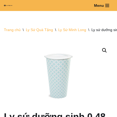
Menu
Chuyển
tới
nội
Trang chủ
\
Ly Sứ Quà Tặng
\
Ly Sứ Minh Long
\
Ly sứ dưỡng si
dung
Ly sứ dưỡng sinh 0.48