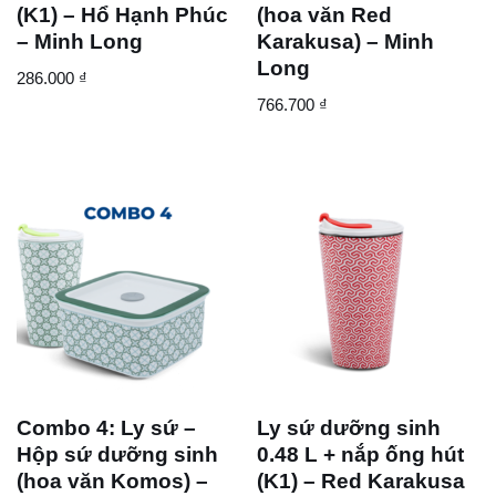
(K1) – Hổ Hạnh Phúc
(hoa văn Red
– Minh Long
Karakusa) – Minh
Long
286.000
₫
766.700
₫
Combo 4: Ly sứ –
Ly sứ dưỡng sinh
Hộp sứ dưỡng sinh
0.48 L + nắp ống hút
(hoa văn Komos) –
(K1) – Red Karakusa