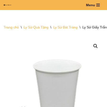
Menu
Chuyển
tới
nội
Trang chủ
\
Ly Sứ Quà Tặng
\
Ly Sứ Bát Tràng
\
Ly Sứ Giấy Trắ
dung