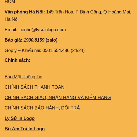
HCM
Văn phòng Hà Nội:
149 Trần Hoà, P Định Công, Q Hoàng Mai,
Hà Nội
Email: Lienhe@lysuinlogo.com
Báo giá:
1900.8159
(zalo)
Góp ý – Khiếu nại: 0901.554.486 (24/24)
Chính sách:
Bảo Mật Thông Tin
CHÍNH SÁCH THANH TOÁN
CHÍNH SÁCH GIAO, NHẬN HÀNG VÀ KIỂM HÀNG
CHÍNH SÁCH BẢO HÀNH, ĐỔI TRẢ
Ly Sứ In Logo
Bộ Ấm Trà In Logo