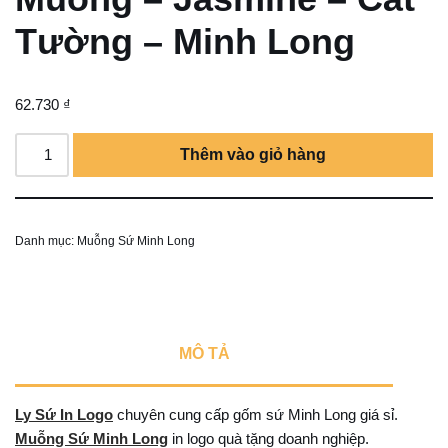
Tường – Minh Long
62.730
₫
Thêm vào giỏ hàng
Danh mục:
Muỗng Sứ Minh Long
MÔ TẢ
Ly Sứ In Logo
chuyên cung cấp gốm sứ Minh Long giá sỉ.
Muỗng Sứ Minh Long
in logo quà tặng doanh nghiệp.