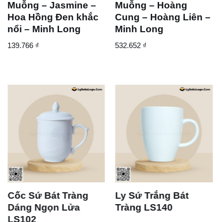
Muỗng – Jasmine –
Muỗng – Hoàng
Hoa Hồng Đen khắc
Cung – Hoàng Liên –
nổi – Minh Long
Minh Long
139.766
₫
532.652
₫
 Bát Tràng
Ly Sứ Trắng Bát
Bộ Ly S
Ngọn Lửa
Tràng LS140
Tràng L