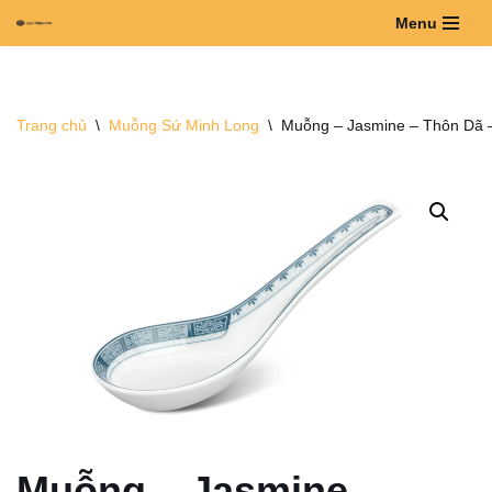
Menu
Chuyển
tới
nội
Trang chủ
\
Muỗng Sứ Minh Long
\
Muỗng – Jasmine – Thôn Dã 
dung
Muỗng – Jasmine –