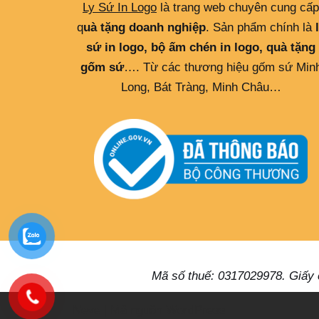
Ly Sứ In Logo
là trang web chuyên cung cấp
q
uà tặng doanh nghiệp
. Sản phẩm chính là
sứ in logo, bộ ấm chén in logo, quà tặng
gốm sứ
…. Từ các thương hiệu gốm sứ Min
Long, Bát Tràng, Minh Châu…
Mã số thuế: 0317029978. Giấy
Neve
| Mã nguồn
WordPress