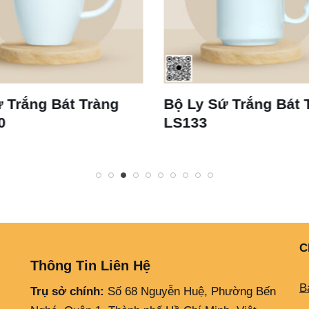
 Bát Tràng
Bộ Ly Sứ Trắng Bát Tràng
LS133
C
Thông Tin Liên Hệ
B
Trụ sở chính:
Số 68 Nguyễn Huệ, Phường Bến