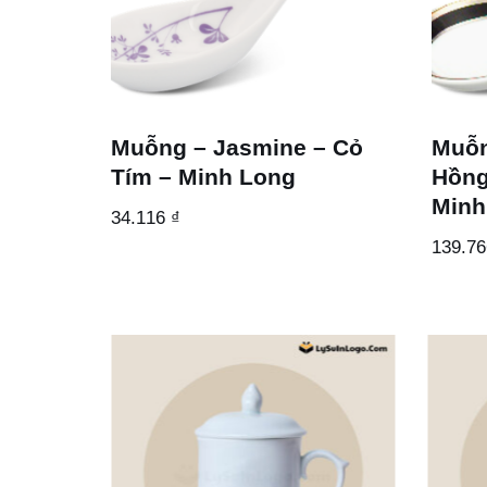
Muỗng – Jasmine – Cỏ
Muỗn
Tím – Minh Long
Hồng
Minh
34.116
₫
139.7