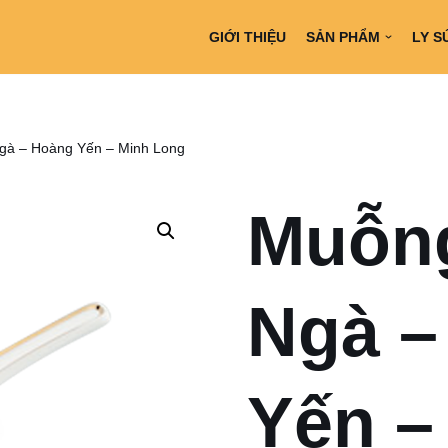
GIỚI THIỆU
SẢN PHẨM
LY S
Ngà – Hoàng Yến – Minh Long
Muỗng
Ngà –
Yến –