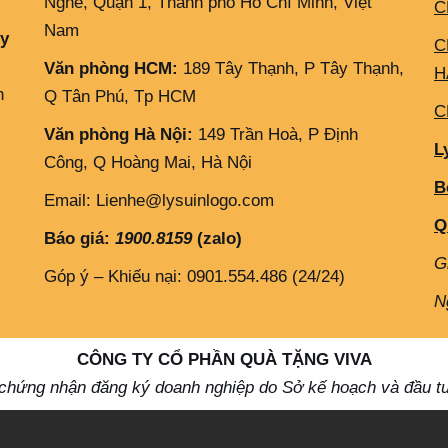
Nghé, Quận 1, Thành phố Hồ Chí Minh, Việt
C
Nam
ly
C
Văn phòng HCM:
189 Tây Thạnh, P Tây Thạnh,
H
h
Q Tân Phú, Tp HCM
C
Văn phòng Hà Nội:
149 Trần Hoà, P Định
L
Công, Q Hoàng Mai, Hà Nội
B
Email: Lienhe@lysuinlogo.com
Q
Báo giá:
1900.8159
(zalo)
G
Góp ý – Khiếu nại: 0901.554.486 (24/24)
N
CÔNG TY CỔ PHẦN QUÀ TẶNG VIVA
 chứng nhận đăng ký doanh nghiệp do Sở kế hoạch và đầu t