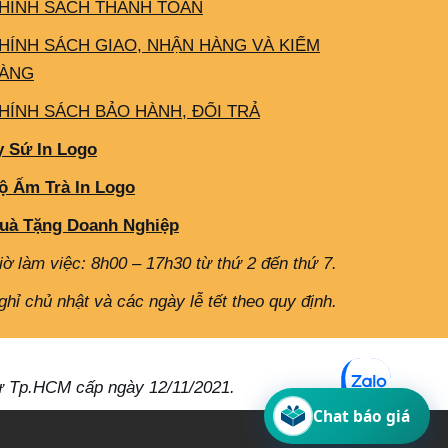
HÍNH SÁCH THANH TOÁN
HÍNH SÁCH GIAO, NHẬN HÀNG VÀ KIỂM
ÀNG
HÍNH SÁCH BẢO HÀNH, ĐỔI TRẢ
y Sứ In Logo
ộ Ấm Trà In Logo
uà Tặng Doanh Nghiệp
iờ làm việc: 8h00 – 17h30 từ thứ 2 đến thứ 7.
ghỉ chủ nhật và các ngày lễ tết theo quy định.
ư Tp.HCM cấp ngày 12/11/2021.
Chat báo giá