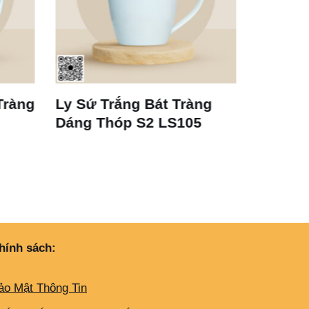
Ly Sứ Trắng Bát Tràng
Cốc Sứ Trắng 
Dáng Thóp S2 LS105
Tràng LS125 3
hính sách:
ảo Mật Thông Tin