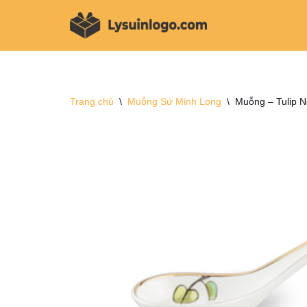
Chuyển
tới
nội
dung
Trang chủ
\
Muỗng Sứ Minh Long
\
Muỗng – Tulip 