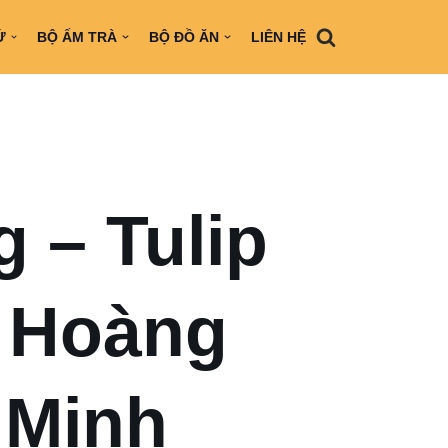
Ứ
BỘ ẤM TRÀ
BỘ ĐỒ ĂN
LIÊN HỆ
 – Tulip
 Hoàng
 Minh