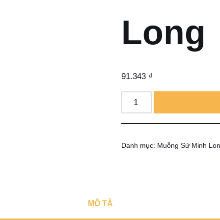
Long
91.343
₫
Danh mục:
Muỗng Sứ Minh Lo
MÔ TẢ