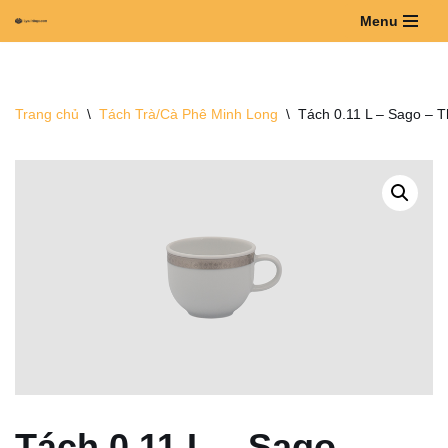
Menu
Chuyển
tới
nội
Trang chủ
\
Tách Trà/Cà Phê Minh Long
\
Tách 0.11 L – Sago – T
dung
Tách 0.11 L – Sago –