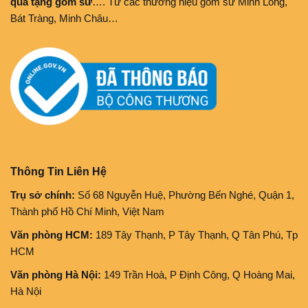
quà tặng gốm sứ
…. Từ các thương hiệu gốm sứ Minh Long,
Bát Tràng, Minh Châu…
Thông Tin Liên Hệ
Trụ sở chính:
Số 68 Nguyễn Huệ, Phường Bến Nghé, Quận 1,
Thành phố Hồ Chí Minh, Việt Nam
Văn phòng HCM:
189 Tây Thạnh, P Tây Thạnh, Q Tân Phú, Tp
HCM
Văn phòng Hà Nội:
149 Trần Hoà, P Định Công, Q Hoàng Mai,
Hà Nội