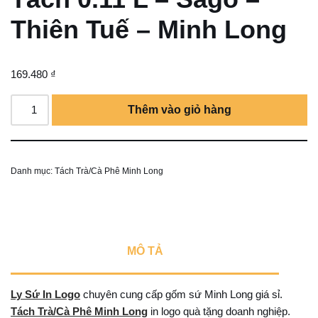
Thiên Tuế – Minh Long
169.480
₫
Thêm vào giỏ hàng
Danh mục:
Tách Trà/Cà Phê Minh Long
MÔ TẢ
Ly Sứ In Logo
chuyên cung cấp gốm sứ Minh Long giá sỉ.
Tách Trà/Cà Phê Minh Long
in logo quà tặng doanh nghiệp.