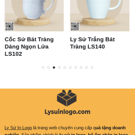
Cốc Sứ Bát Tràng
Ly Sứ Trắng Bát
Dáng Ngọn Lửa
Tràng LS140
LS102
Ly Sứ In Logo
là trang web chuyên cung cấp q
uà tặng doanh
nghiệp
. Sản phẩm chính là
ly sứ in logo, bộ ấm chén in logo,