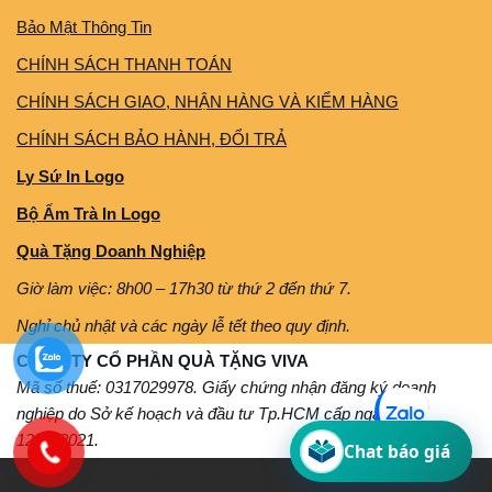
Bảo Mật Thông Tin
CHÍNH SÁCH THANH TOÁN
CHÍNH SÁCH GIAO, NHẬN HÀNG VÀ KIỂM HÀNG
CHÍNH SÁCH BẢO HÀNH, ĐỔI TRẢ
Ly Sứ In Logo
Bộ Ấm Trà In Logo
Quà Tặng Doanh Nghiệp
Giờ làm việc: 8h00 – 17h30 từ thứ 2 đến thứ 7.
Nghỉ chủ nhật và các ngày lễ tết theo quy định.
CÔNG TY CỔ PHẦN QUÀ TẶNG VIVA
Mã số thuế: 0317029978. Giấy chứng nhận đăng ký doanh
nghiệp do Sở kế hoạch và đầu tư Tp.HCM cấp ngày
12/11/2021.
Chat báo giá
Neve
| Mã nguồn
WordPress