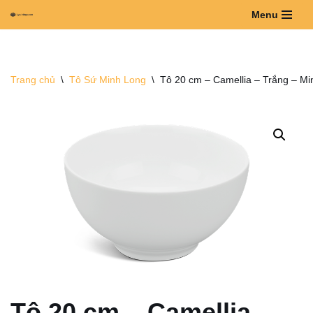
Menu
Chuyển
tới
nội
Trang chủ
\
Tô Sứ Minh Long
\
Tô 20 cm – Camellia – Trắng – M
dung
Tô 20 cm – Camellia –