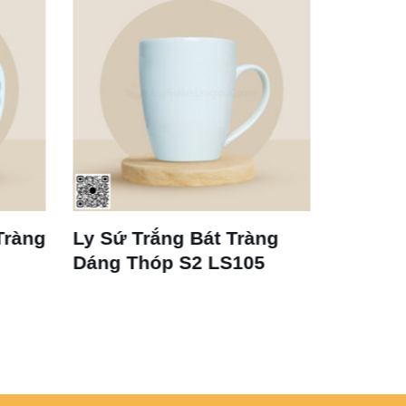
Ly Sứ Trắng Bát Tràng
Cốc Sứ Trắng 
Dáng Thóp S2 LS105
Tràng LS125 3