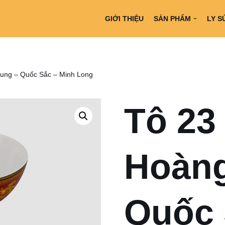
GIỚI THIỆU
SẢN PHẨM
LY S
ung – Quốc Sắc – Minh Long
Tô 23
Hoàng
Quốc 