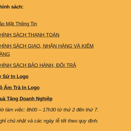
hính sách:
ảo Mật Thông Tin
HÍNH SÁCH THANH TOÁN
HÍNH SÁCH GIAO, NHẬN HÀNG VÀ KIỂM
ÀNG
HÍNH SÁCH BẢO HÀNH, ĐỔI TRẢ
y Sứ In Logo
ộ Ấm Trà In Logo
uà Tặng Doanh Nghiệp
iờ làm việc: 8h00 – 17h30 từ thứ 2 đến thứ 7.
ghỉ chủ nhật và các ngày lễ tết theo quy định.