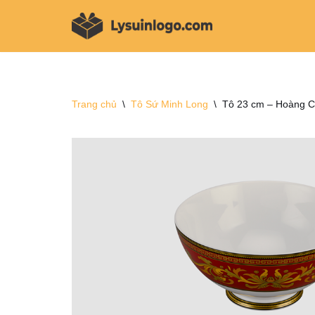
Chuyển
tới
nội
dung
Trang chủ
\
Tô Sứ Minh Long
\
Tô 23 cm – Hoàng C