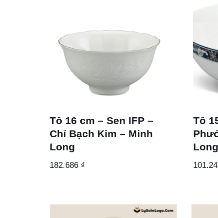
Tô 16 cm – Sen IFP –
Tô 1
Chỉ Bạch Kim – Minh
Phướ
Long
Lon
182.686
₫
101.2