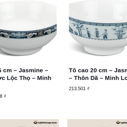
5 cm – Jasmine –
Tô cao 20 cm – Jas
c Lộc Thọ – Minh
– Thôn Dã – Minh L
g
213.501
₫
48
₫