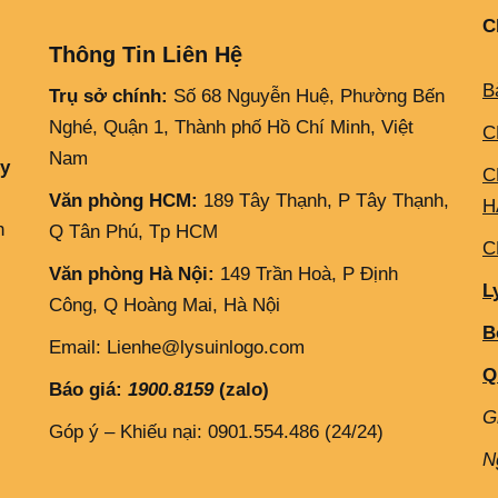
C
Thông Tin Liên Hệ
B
Trụ sở chính:
Số 68 Nguyễn Huệ, Phường Bến
Nghé, Quận 1, Thành phố Hồ Chí Minh, Việt
C
Nam
ly
C
Văn phòng HCM:
189 Tây Thạnh, P Tây Thạnh,
H
h
Q Tân Phú, Tp HCM
C
Văn phòng Hà Nội:
149 Trần Hoà, P Định
L
Công, Q Hoàng Mai, Hà Nội
B
Email: Lienhe@lysuinlogo.com
Q
Báo giá:
1900.8159
(zalo)
G
Góp ý – Khiếu nại: 0901.554.486 (24/24)
N