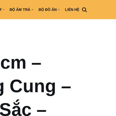
Ứ
BỘ ẤM TRÀ
BỘ ĐỒ ĂN
LIÊN HỆ
 cm –
 Cung –
Sắc –