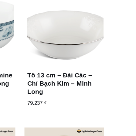
mine
Tô 13 cm – Đài Các –
ong
Chỉ Bạch Kim – Minh
Long
79.237
₫