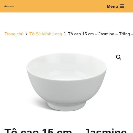
Menu
Chuyển
tới
nội
Trang chủ
\
Tô Sứ Minh Long
\
Tô cao 15 cm – Jasmine – Trắng 
dung
Tô cao 15 cm – Jasmine