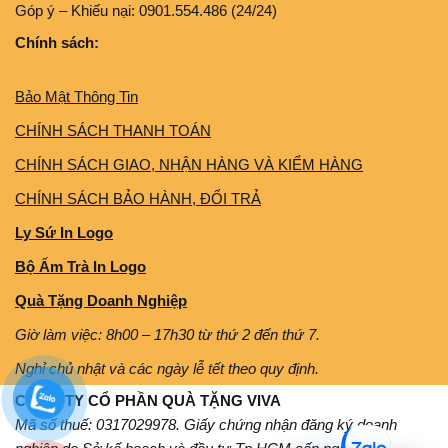
Góp ý – Khiếu nại: 0901.554.486 (24/24)
Chính sách:
Bảo Mật Thông Tin
CHÍNH SÁCH THANH TOÁN
CHÍNH SÁCH GIAO, NHẬN HÀNG VÀ KIỂM HÀNG
CHÍNH SÁCH BẢO HÀNH, ĐỔI TRẢ
Ly Sứ In Logo
Bộ Ấm Trà In Logo
Quà Tặng Doanh Nghiệp
Giờ làm việc: 8h00 – 17h30 từ thứ 2 đến thứ 7.
Nghỉ chủ nhật và các ngày lễ tết theo quy định.
CÔNG TY CỔ PHẦN QUÀ TẶNG VIVA
Mã số thuế: 0317029978. Giấy chứng nhận đăng ký doanh